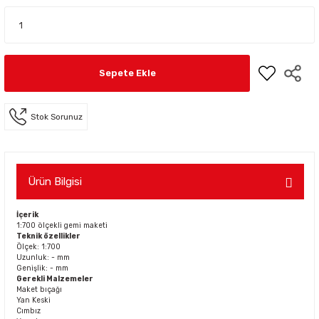
Sepete Ekle
Stok Sorunuz
Ürün Bilgisi
İçerik
1:700 ölçekli gemi maketi
Teknik özellikler
Ölçek: 1:700
Uzunluk: - mm
Genişlik: - mm
Gerekli Malzemeler
Maket bıçağı
Yan Keski
Cımbız