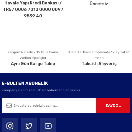
Havale Yapı Kredi Bankası /
Ücretsiz
Ürün fiyatı diğer sitelerden daha pahalı.
TR57 0006 7010 0000 0097
Bu ürüne benzer farklı alternatifler olmalı.
9539 40
Kargom Nerede / 15:00’a kadar
Kredi Kartlarına toplamda 12 ay taksit
Gönder
verilen siparişler
imkanı
Aynı Gün Kargo Takip
Taksitli Alışveriş
E-BÜLTEN ABONELİK
Kampanyalarımızdan ilk siz haberdar olabilirsiniz.
KAYDOL