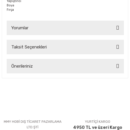
Yapıştırıcı
Boya
Fırça
Yorumlar
Taksit Seçenekleri
Bu ürüne ilk yorumu siz yapın!
Önerileriniz
Yorum Yaz
Bu ürünün fiyat bilgisi, resim, ürün açıklamalarında ve diğer
konularda yetersiz gördüğünüz noktaları öneri formunu
kullanarak tarafımıza iletebilirsiniz.
Görüş ve önerileriniz için teşekkür ederiz.
Ürün resmi kalitesiz, bozuk veya görüntülenemiyor.
Ürün açıklamasında eksik bilgiler bulunuyor.
MMY HOBİ DIŞ TİCARET PAZARLAMA
YURTİÇİ KARGO
LTD.ŞTİ
4950 TL ve üzeri Kargo
Ürün bilgilerinde hatalar bulunuyor.