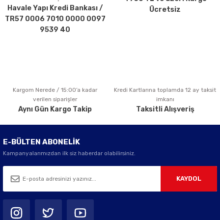
Havale Yapı Kredi Bankası /
Ücretsiz
Ürün fiyatı diğer sitelerden daha pahalı.
TR57 0006 7010 0000 0097
Bu ürüne benzer farklı alternatifler olmalı.
9539 40
Kargom Nerede / 15:00’a kadar
Kredi Kartlarına toplamda 12 ay taksit
Gönder
verilen siparişler
imkanı
Aynı Gün Kargo Takip
Taksitli Alışveriş
E-BÜLTEN ABONELİK
Kampanyalarımızdan ilk siz haberdar olabilirsiniz.
KAYDOL