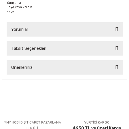
Yapıştırıcı
Boya veya vernik
Fırça
Yorumlar
Taksit Seçenekleri
Bu ürüne ilk yorumu siz yapın!
Önerileriniz
Yorum Yaz
Bu ürünün fiyat bilgisi, resim, ürün açıklamalarında ve diğer
konularda yetersiz gördüğünüz noktaları öneri formunu
kullanarak tarafımıza iletebilirsiniz.
Görüş ve önerileriniz için teşekkür ederiz.
Ürün resmi kalitesiz, bozuk veya görüntülenemiyor.
Ürün açıklamasında eksik bilgiler bulunuyor.
MMY HOBİ DIŞ TİCARET PAZARLAMA
YURTİÇİ KARGO
LTD.ŞTİ
4950 TL ve üzeri Kargo
Ürün bilgilerinde hatalar bulunuyor.