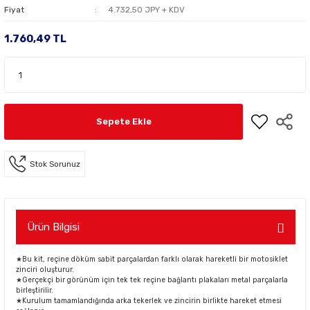
Fiyat
4.732,50 JPY + KDV
1.760,49 TL
Sepete Ekle
Stok Sorunuz
Ürün Bilgisi
★Bu kit, reçine döküm sabit parçalardan farklı olarak hareketli bir motosiklet
zinciri oluşturur.
★Gerçekçi bir görünüm için tek tek reçine bağlantı plakaları metal parçalarla
birleştirilir.
★Kurulum tamamlandığında arka tekerlek ve zincirin birlikte hareket etmesi