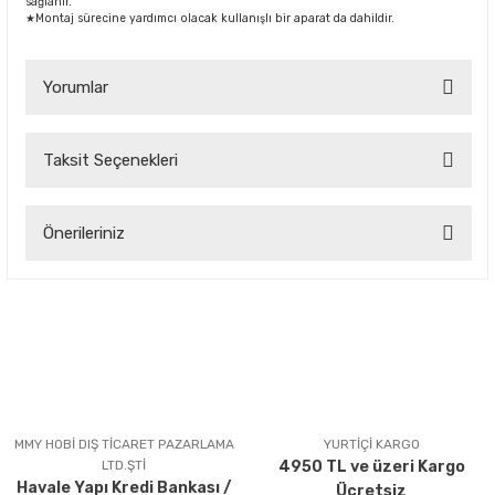
sağlanır.
★Montaj sürecine yardımcı olacak kullanışlı bir aparat da dahildir.
Yorumlar
Taksit Seçenekleri
Bu ürüne ilk yorumu siz yapın!
Önerileriniz
Yorum Yaz
Bu ürünün fiyat bilgisi, resim, ürün açıklamalarında ve diğer
konularda yetersiz gördüğünüz noktaları öneri formunu
kullanarak tarafımıza iletebilirsiniz.
Görüş ve önerileriniz için teşekkür ederiz.
Ürün resmi kalitesiz, bozuk veya görüntülenemiyor.
Ürün açıklamasında eksik bilgiler bulunuyor.
MMY HOBİ DIŞ TİCARET PAZARLAMA
YURTİÇİ KARGO
LTD.ŞTİ
4950 TL ve üzeri Kargo
Ürün bilgilerinde hatalar bulunuyor.
Havale Yapı Kredi Bankası /
Ücretsiz