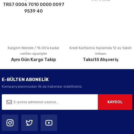
Ürün fiyatı diğer sitelerden daha pahalı.
TR57 0006 7010 0000 0097
Bu ürüne benzer farklı alternatifler olmalı.
9539 40
Kargom Nerede / 15:00’a kadar
Kredi Kartlarına toplamda 12 ay taksit
Gönder
verilen siparişler
imkanı
Aynı Gün Kargo Takip
Taksitli Alışveriş
E-BÜLTEN ABONELİK
Kampanyalarımızdan ilk siz haberdar olabilirsiniz.
KAYDOL