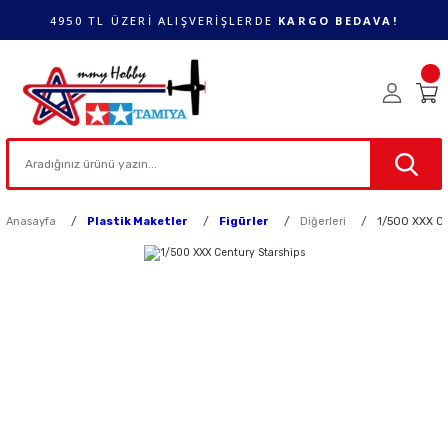
4950 TL ÜZERİ ALIŞVERİŞLERDE
KARGO BEDAVA!
Anasayfa
Plastik Maketler
Figürler
Diğerleri
1/500 XXX Ce