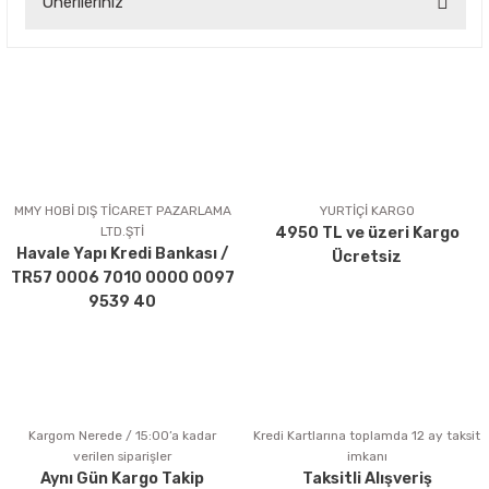
Önerileriniz
Yorum Yaz
Bu ürünün fiyat bilgisi, resim, ürün açıklamalarında ve diğer
konularda yetersiz gördüğünüz noktaları öneri formunu
kullanarak tarafımıza iletebilirsiniz.
Görüş ve önerileriniz için teşekkür ederiz.
Ürün resmi kalitesiz, bozuk veya görüntülenemiyor.
Ürün açıklamasında eksik bilgiler bulunuyor.
MMY HOBİ DIŞ TİCARET PAZARLAMA
YURTİÇİ KARGO
LTD.ŞTİ
4950 TL ve üzeri Kargo
Ürün bilgilerinde hatalar bulunuyor.
Havale Yapı Kredi Bankası /
Ücretsiz
Ürün fiyatı diğer sitelerden daha pahalı.
TR57 0006 7010 0000 0097
Bu ürüne benzer farklı alternatifler olmalı.
9539 40
Kargom Nerede / 15:00’a kadar
Kredi Kartlarına toplamda 12 ay taksit
Gönder
verilen siparişler
imkanı
Aynı Gün Kargo Takip
Taksitli Alışveriş