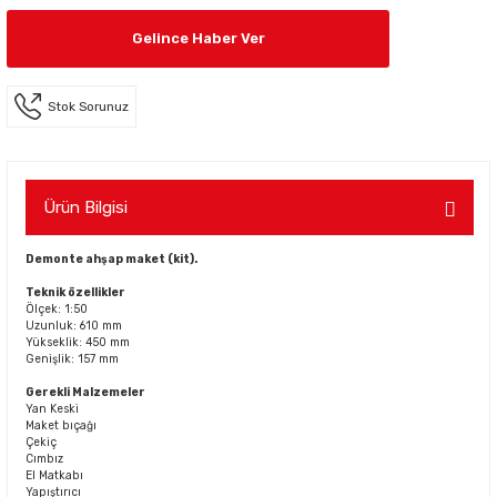
Gelince Haber Ver
Stok Sorunuz
Ürün Bilgisi
Demonte ahşap maket (kit).
Teknik özellikler
Ölçek: 1:50
Uzunluk: 610 mm
Yükseklik: 450 mm
Genişlik: 157 mm
Gerekli Malzemeler
Yan Keski
Maket bıçağı
Çekiç
Cımbız
El Matkabı
Yapıştırıcı