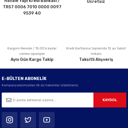
Havale Yapı Kredi Bankası /
Ücretsiz
Ürün fiyatı diğer sitelerden daha pahalı.
TR57 0006 7010 0000 0097
Bu ürüne benzer farklı alternatifler olmalı.
9539 40
Kargom Nerede / 15:00’a kadar
Kredi Kartlarına toplamda 12 ay taksit
Gönder
verilen siparişler
imkanı
Aynı Gün Kargo Takip
Taksitli Alışveriş
E-BÜLTEN ABONELİK
Kampanyalarımızdan ilk siz haberdar olabilirsiniz.
KAYDOL