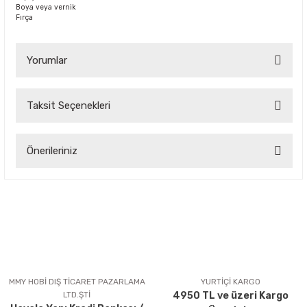
Boya veya vernik
Fırça
Yorumlar
Taksit Seçenekleri
Bu ürüne ilk yorumu siz yapın!
Önerileriniz
Yorum Yaz
Bu ürünün fiyat bilgisi, resim, ürün açıklamalarında ve diğer
konularda yetersiz gördüğünüz noktaları öneri formunu
kullanarak tarafımıza iletebilirsiniz.
Görüş ve önerileriniz için teşekkür ederiz.
Ürün resmi kalitesiz, bozuk veya görüntülenemiyor.
Ürün açıklamasında eksik bilgiler bulunuyor.
MMY HOBİ DIŞ TİCARET PAZARLAMA
YURTİÇİ KARGO
LTD.ŞTİ
4950 TL ve üzeri Kargo
Ürün bilgilerinde hatalar bulunuyor.