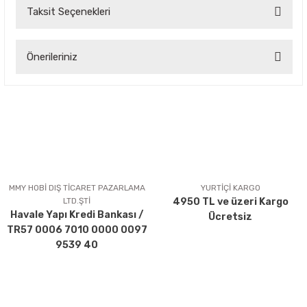
Taksit Seçenekleri
Bu ürüne ilk yorumu siz yapın!
Önerileriniz
Yorum Yaz
Bu ürünün fiyat bilgisi, resim, ürün açıklamalarında ve diğer
konularda yetersiz gördüğünüz noktaları öneri formunu
kullanarak tarafımıza iletebilirsiniz.
Görüş ve önerileriniz için teşekkür ederiz.
Ürün resmi kalitesiz, bozuk veya görüntülenemiyor.
Ürün açıklamasında eksik bilgiler bulunuyor.
MMY HOBİ DIŞ TİCARET PAZARLAMA
YURTİÇİ KARGO
LTD.ŞTİ
4950 TL ve üzeri Kargo
Ürün bilgilerinde hatalar bulunuyor.
Havale Yapı Kredi Bankası /
Ücretsiz
Ürün fiyatı diğer sitelerden daha pahalı.
TR57 0006 7010 0000 0097
Bu ürüne benzer farklı alternatifler olmalı.
9539 40