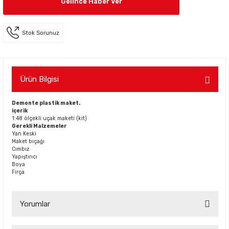
Gelince Haber Ver
Stok Sorunuz
Ürün Bilgisi
Demonte plastik maket.
içerik
1:48 ölçekli uçak maketi (kit)
Gerekli Malzemeler
Yan Keski
Maket bıçağı
Cımbız
Yapıştırıcı
Boya
Fırça
Yorumlar