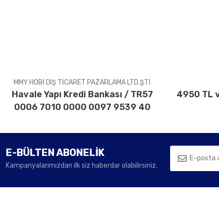
Ürün resmi kalitesiz, bozuk veya görüntülenemiyor.
Ürün açıklamasında eksik bilgiler bulunuyor.
Ürün bilgilerinde hatalar bulunuyor.
Ürün fiyatı diğer sitelerden daha pahalı.
Bu ürüne benzer farklı alternatifler olmalı.
MMY HOBİ DIŞ TİCARET PAZARLAMA LTD.ŞTİ
Havale Yapı Kredi Bankası / TR57
4950 TL v
0006 7010 0000 0097 9539 40
E-BÜLTEN ABONELİK
Kampanyalarımızdan ilk siz haberdar olabilirsiniz.