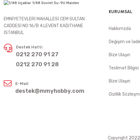
KURUMSAL
EMNİYETEVLERİ MAHALLESİ CEM SULTAN
CADDESİ NO:16/B 4.LEVENT KAĞITHANE
Hakkımzda
İSTANBUL
Değişim ve İad
Destek Hattı
0212 270 91 27
Bize Ulaşın
0212 270 91 28
Teslimat Bilgisi
Bize Ulaşın
E-Mail
destek@mmyhobby.com
Gizlilik Sözleşm
Copyright 2022 ©