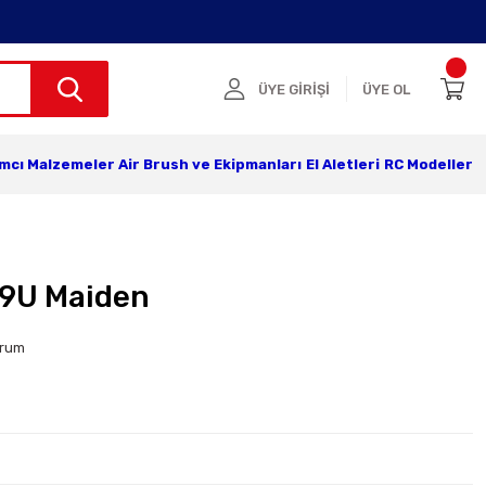
ÜYE GİRİŞİ
ÜYE OL
ımcı Malzemeler
Air Brush ve Ekipmanları
El Aletleri
RC Modeller
-9U Maiden
orum