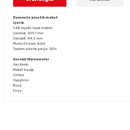
Demonte plastik maket
içerik
1:48 ölçekli Uçak maketi
Uzunluk: 209,7 mm
Genişlik: 84,3 mm
Photo Etched: Adet
Toplam plastik parça: 120+
Gerekli Malzemeler
Yan Keski
Maket bıçağı
Cımbız
Yapıştırıcı
Boya
Fırça
Bu ürünün fiyat bilgisi, resim, ürün açıklamalarında ve diğer konul
Görüş ve önerileriniz için teşekkür ederiz.