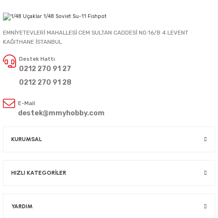
EMNİYETEVLERİ MAHALLESİ CEM SULTAN CADDESİ NO:16/B 4.LEVENT
KAĞITHANE İSTANBUL
Destek Hattı
0212 270 91 27
0212 270 91 28
E-Mail
destek@mmyhobby.com
KURUMSAL
HIZLI KATEGORİLER
YARDIM