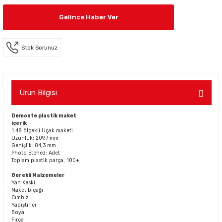
Gelince Haber Ver
Stok Sorunuz
Ürün Bilgisi
Demonte plastik maket
içerik
1:48 ölçekli Uçak maketi
Uzunluk: 209,7 mm
Genişlik: 84,3 mm
Photo Etched: Adet
Toplam plastik parça: 100+
Gerekli Malzemeler
Yan Keski
Maket bıçağı
Cımbız
Yapıştırıcı
Boya
Fırça