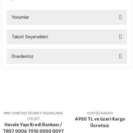
Yorumlar
Taksit Seçenekleri
Bu ürüne ilk yorumu siz yapın!
Önerileriniz
Yorum Yaz
Bu ürünün fiyat bilgisi, resim, ürün açıklamalarında ve diğer
konularda yetersiz gördüğünüz noktaları öneri formunu
kullanarak tarafımıza iletebilirsiniz.
Görüş ve önerileriniz için teşekkür ederiz.
Ürün resmi kalitesiz, bozuk veya görüntülenemiyor.
Ürün açıklamasında eksik bilgiler bulunuyor.
MMY HOBİ DIŞ TİCARET PAZARLAMA
YURTİÇİ KARGO
LTD.ŞTİ
4950 TL ve üzeri Kargo
Ürün bilgilerinde hatalar bulunuyor.
Havale Yapı Kredi Bankası /
Ücretsiz
Ürün fiyatı diğer sitelerden daha pahalı.
TR57 0006 7010 0000 0097