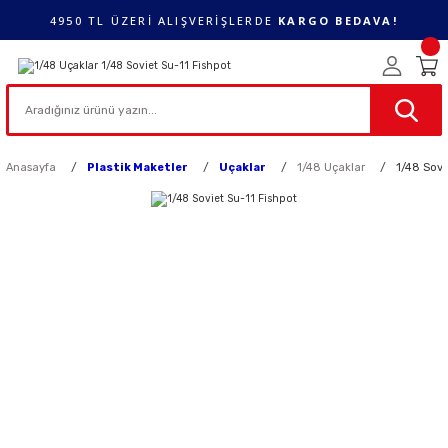
4950 TL ÜZERİ ALIŞVERİŞLERDE
KARGO BEDAVA!
Anasayfa
Plastik Maketler
Uçaklar
1/48 Uçaklar
1/48 Sovi