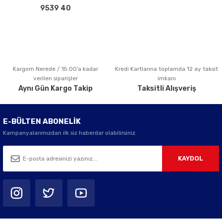
Bu ürüne benzer farklı alternatifler olmalı.
9539 40
Kargom Nerede / 15:00’a kadar
Kredi Kartlarına toplamda 12 ay taksit
Gönder
verilen siparişler
imkanı
Aynı Gün Kargo Takip
Taksitli Alışveriş
E-BÜLTEN ABONELİK
Kampanyalarımızdan ilk siz haberdar olabilirsiniz.
KAYDOL