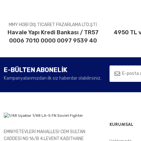
Ürün fiyatı diğer sitelerden daha pahalı.
Bu ürüne benzer farklı alternatifler olmalı.
MMY HOBİ DIŞ TİCARET PAZARLAMA LTD.ŞTİ
Havale Yapı Kredi Bankası / TR57
4950 TL v
0006 7010 0000 0097 9539 40
E-BÜLTEN ABONELİK
Kampanyalarımızdan ilk siz haberdar olabilirsiniz.
KURUMSAL
EMNİYETEVLERİ MAHALLESİ CEM SULTAN
CADDESİ NO:16/B 4.LEVENT KAĞITHANE