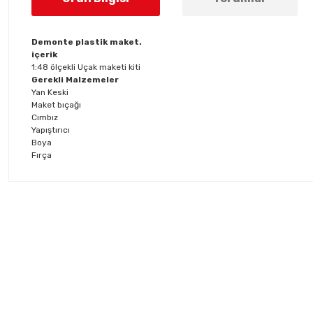
Demonte plastik maket.
içerik
1:48 ölçekli Uçak maketi kiti
Gerekli Malzemeler
Yan Keski
Maket bıçağı
Cımbız
Yapıştırıcı
Boya
Fırça
Bu ürünün fiyat bilgisi, resim, ürün açıklamalarında ve diğer konul
Görüş ve önerileriniz için teşekkür ederiz.
Ürün resmi kalitesiz, bozuk veya görüntülenemiyor.
Ürün açıklamasında eksik bilgiler bulunuyor.
Ürün bilgilerinde hatalar bulunuyor.