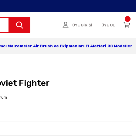
ÜYE GİRİŞİ
ÜYE OL
ımcı Malzemeler
Air Brush ve Ekipmanları
El Aletleri
RC Modeller
viet Fighter
orum