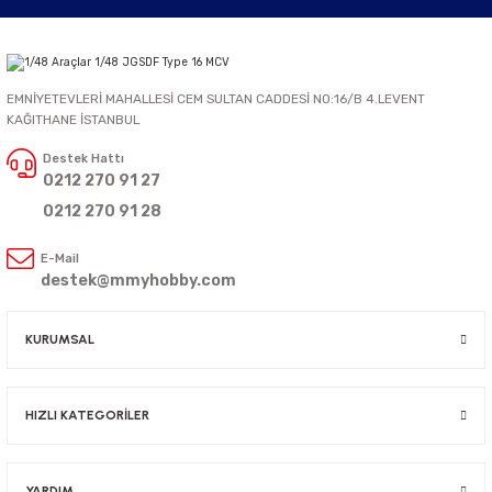
EMNİYETEVLERİ MAHALLESİ CEM SULTAN CADDESİ NO:16/B 4.LEVENT
KAĞITHANE İSTANBUL
Destek Hattı
0212 270 91 27
0212 270 91 28
E-Mail
destek@mmyhobby.com
KURUMSAL
HIZLI KATEGORİLER
YARDIM