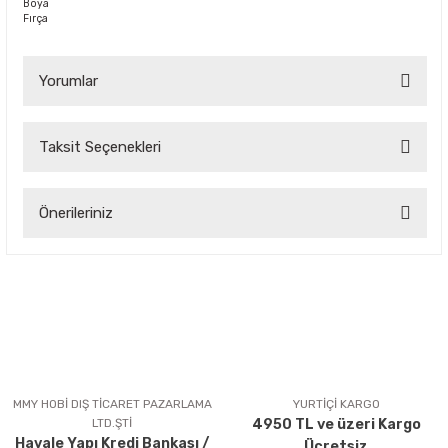
Boya
Fırça
Yorumlar
Taksit Seçenekleri
Bu ürüne ilk yorumu siz yapın!
Önerileriniz
Yorum Yaz
Bu ürünün fiyat bilgisi, resim, ürün açıklamalarında ve diğer
konularda yetersiz gördüğünüz noktaları öneri formunu
kullanarak tarafımıza iletebilirsiniz.
Görüş ve önerileriniz için teşekkür ederiz.
Ürün resmi kalitesiz, bozuk veya görüntülenemiyor.
Ürün açıklamasında eksik bilgiler bulunuyor.
MMY HOBİ DIŞ TİCARET PAZARLAMA
YURTİÇİ KARGO
LTD.ŞTİ
4950 TL ve üzeri Kargo
Ürün bilgilerinde hatalar bulunuyor.
Havale Yapı Kredi Bankası /
Ücretsiz