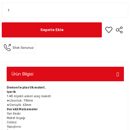
Sepete Ekle
Stok Sorunuz
Ürün Bilgisi
Demonte plastik maket.
içerik
1:48 ölçekli askeri araç maketi
★Uzunluk: 176mm
★Genişlik: 63mm
Gerekli Malzemeler
Yan Keski
Maket bıçağı
Cımbız
Yapıştırıcı