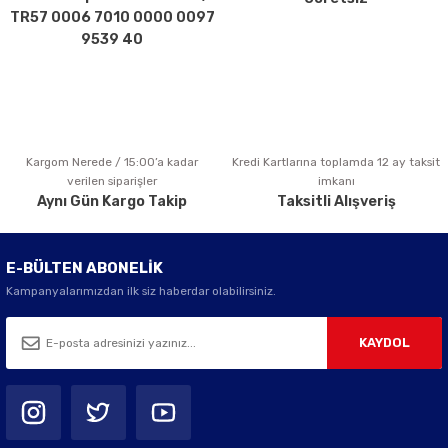
Ürün fiyatı diğer sitelerden daha pahalı.
TR57 0006 7010 0000 0097
Bu ürüne benzer farklı alternatifler olmalı.
9539 40
Kargom Nerede / 15:00’a kadar
Kredi Kartlarına toplamda 12 ay taksit
Gönder
verilen siparişler
imkanı
Aynı Gün Kargo Takip
Taksitli Alışveriş
E-BÜLTEN ABONELİK
Kampanyalarımızdan ilk siz haberdar olabilirsiniz.
KAYDOL