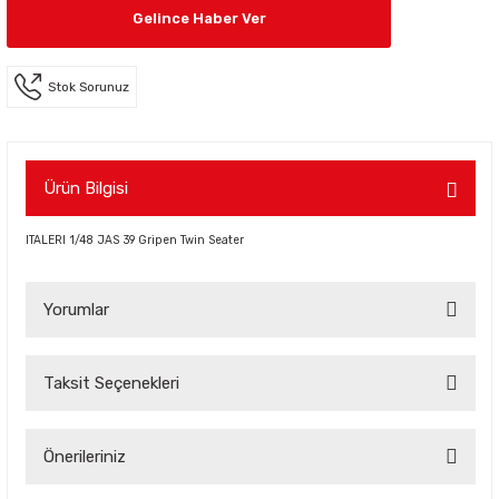
Gelince Haber Ver
Stok Sorunuz
Ürün Bilgisi
ITALERI 1/48 JAS 39 Gripen Twin Seater
Yorumlar
Taksit Seçenekleri
Bu ürüne ilk yorumu siz yapın!
Önerileriniz
Yorum Yaz