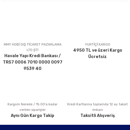
Bu ürünün fiyat bilgisi, resim, ürün açıklamalarında ve diğer
konularda yetersiz gördüğünüz noktaları öneri formunu
kullanarak tarafımıza iletebilirsiniz.
Görüş ve önerileriniz için teşekkür ederiz.
Ürün resmi kalitesiz, bozuk veya görüntülenemiyor.
Ürün açıklamasında eksik bilgiler bulunuyor.
MMY HOBİ DIŞ TİCARET PAZARLAMA
YURTİÇİ KARGO
LTD.ŞTİ
4950 TL ve üzeri Kargo
Ürün bilgilerinde hatalar bulunuyor.
Havale Yapı Kredi Bankası /
Ücretsiz
Ürün fiyatı diğer sitelerden daha pahalı.
TR57 0006 7010 0000 0097
Bu ürüne benzer farklı alternatifler olmalı.
9539 40
Kargom Nerede / 15:00’a kadar
Kredi Kartlarına toplamda 12 ay taksit
Gönder
verilen siparişler
imkanı
Aynı Gün Kargo Takip
Taksitli Alışveriş