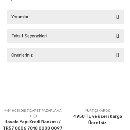
Yorumlar
Taksit Seçenekleri
Bu ürüne ilk yorumu siz yapın!
Önerileriniz
Yorum Yaz
Bu ürünün fiyat bilgisi, resim, ürün açıklamalarında ve diğer
konularda yetersiz gördüğünüz noktaları öneri formunu
kullanarak tarafımıza iletebilirsiniz.
Görüş ve önerileriniz için teşekkür ederiz.
Ürün resmi kalitesiz, bozuk veya görüntülenemiyor.
Ürün açıklamasında eksik bilgiler bulunuyor.
MMY HOBİ DIŞ TİCARET PAZARLAMA
YURTİÇİ KARGO
LTD.ŞTİ
4950 TL ve üzeri Kargo
Ürün bilgilerinde hatalar bulunuyor.
Havale Yapı Kredi Bankası /
Ücretsiz
Ürün fiyatı diğer sitelerden daha pahalı.
TR57 0006 7010 0000 0097