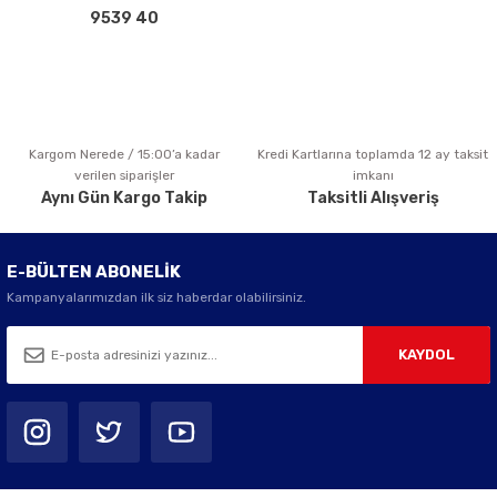
Bu ürüne benzer farklı alternatifler olmalı.
9539 40
Kargom Nerede / 15:00’a kadar
Kredi Kartlarına toplamda 12 ay taksit
Gönder
verilen siparişler
imkanı
Aynı Gün Kargo Takip
Taksitli Alışveriş
E-BÜLTEN ABONELİK
Kampanyalarımızdan ilk siz haberdar olabilirsiniz.
KAYDOL