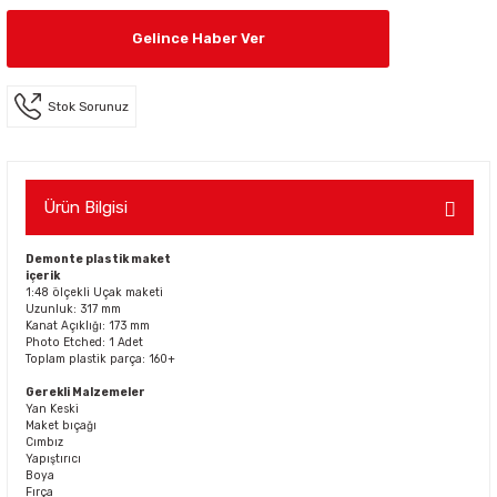
Gelince Haber Ver
Stok Sorunuz
Ürün Bilgisi
Demonte plastik maket
içerik
1:48 ölçekli Uçak maketi
Uzunluk: 317 mm
Kanat Açıklığı: 173 mm
Photo Etched: 1 Adet
Toplam plastik parça: 160+
Gerekli Malzemeler
Yan Keski
Maket bıçağı
Cımbız
Yapıştırıcı
Boya
Fırça