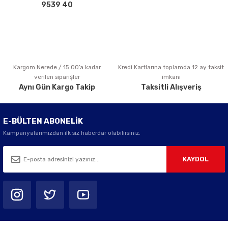
Bu ürüne benzer farklı alternatifler olmalı.
9539 40
Kargom Nerede / 15:00’a kadar
Kredi Kartlarına toplamda 12 ay taksit
Gönder
verilen siparişler
imkanı
Aynı Gün Kargo Takip
Taksitli Alışveriş
E-BÜLTEN ABONELİK
Kampanyalarımızdan ilk siz haberdar olabilirsiniz.
KAYDOL