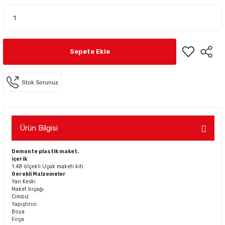
Sepete Ekle
Stok Sorunuz
Ürün Bilgisi
Demonte plastik maket.
içerik
1:48 ölçekli Uçak maketi kiti
Gerekli Malzemeler
Yan Keski
Maket bıçağı
Cımbız
Yapıştırıcı
Boya
Fırça