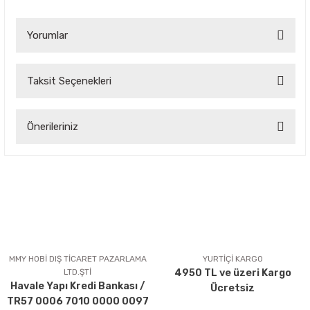
Yorumlar
Taksit Seçenekleri
Bu ürüne ilk yorumu siz yapın!
Önerileriniz
Yorum Yaz
Bu ürünün fiyat bilgisi, resim, ürün açıklamalarında ve diğer
konularda yetersiz gördüğünüz noktaları öneri formunu
kullanarak tarafımıza iletebilirsiniz.
Görüş ve önerileriniz için teşekkür ederiz.
Ürün resmi kalitesiz, bozuk veya görüntülenemiyor.
Ürün açıklamasında eksik bilgiler bulunuyor.
MMY HOBİ DIŞ TİCARET PAZARLAMA
YURTİÇİ KARGO
LTD.ŞTİ
4950 TL ve üzeri Kargo
Ürün bilgilerinde hatalar bulunuyor.
Havale Yapı Kredi Bankası /
Ücretsiz
Ürün fiyatı diğer sitelerden daha pahalı.
TR57 0006 7010 0000 0097