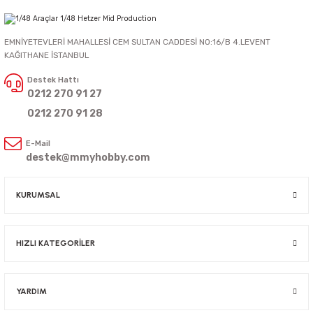
EMNİYETEVLERİ MAHALLESİ CEM SULTAN CADDESİ NO:16/B 4.LEVENT
KAĞITHANE İSTANBUL
Destek Hattı
0212 270 91 27
0212 270 91 28
E-Mail
destek@mmyhobby.com
KURUMSAL
HIZLI KATEGORİLER
YARDIM