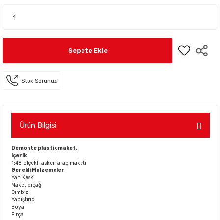
Sepete Ekle
Stok Sorunuz
Ürün Bilgisi
Demonte plastik maket.
içerik
1:48 ölçekli askeri araç maketi
Gerekli Malzemeler
Yan Keski
Maket bıçağı
Cımbız
Yapıştırıcı
Boya
Fırça