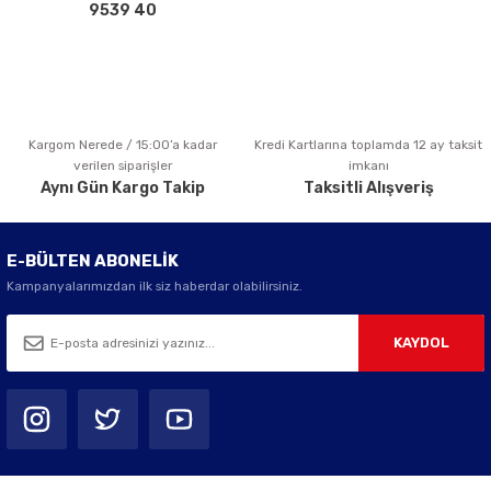
Bu ürüne benzer farklı alternatifler olmalı.
9539 40
Kargom Nerede / 15:00’a kadar
Kredi Kartlarına toplamda 12 ay taksit
Gönder
verilen siparişler
imkanı
Aynı Gün Kargo Takip
Taksitli Alışveriş
E-BÜLTEN ABONELİK
Kampanyalarımızdan ilk siz haberdar olabilirsiniz.
KAYDOL