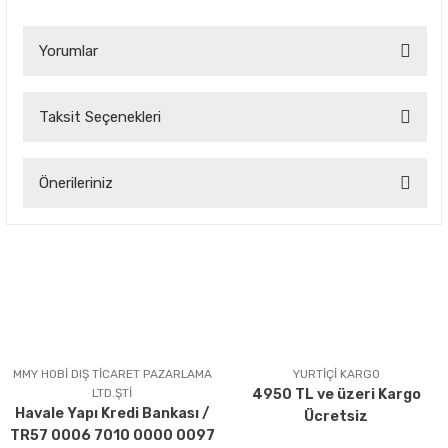
Yorumlar
Taksit Seçenekleri
Bu ürüne ilk yorumu siz yapın!
Önerileriniz
Yorum Yaz
Bu ürünün fiyat bilgisi, resim, ürün açıklamalarında ve diğer
konularda yetersiz gördüğünüz noktaları öneri formunu
kullanarak tarafımıza iletebilirsiniz.
Görüş ve önerileriniz için teşekkür ederiz.
Ürün resmi kalitesiz, bozuk veya görüntülenemiyor.
Ürün açıklamasında eksik bilgiler bulunuyor.
MMY HOBİ DIŞ TİCARET PAZARLAMA
YURTİÇİ KARGO
LTD.ŞTİ
4950 TL ve üzeri Kargo
Ürün bilgilerinde hatalar bulunuyor.
Havale Yapı Kredi Bankası /
Ücretsiz
Ürün fiyatı diğer sitelerden daha pahalı.
TR57 0006 7010 0000 0097