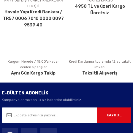
MMY HOBİ DIŞ TİCARET PAZARLAMA
YURTİÇİ KARGO
LTD.ŞTİ
4950 TL ve üzeri Kargo
Ürün bilgilerinde hatalar bulunuyor.
Havale Yapı Kredi Bankası /
Ücretsiz
Ürün fiyatı diğer sitelerden daha pahalı.
TR57 0006 7010 0000 0097
Bu ürüne benzer farklı alternatifler olmalı.
9539 40
Kargom Nerede / 15:00’a kadar
Kredi Kartlarına toplamda 12 ay taksit
Gönder
verilen siparişler
imkanı
Aynı Gün Kargo Takip
Taksitli Alışveriş
E-BÜLTEN ABONELİK
Kampanyalarımızdan ilk siz haberdar olabilirsiniz.
KAYDOL