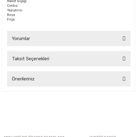
Maket bıçağı
Cımbız
Yapıştırıcı
Boya
Fırça
Yorumlar
Taksit Seçenekleri
Bu ürüne ilk yorumu siz yapın!
Önerileriniz
Yorum Yaz
Bu ürünün fiyat bilgisi, resim, ürün açıklamalarında ve diğer
konularda yetersiz gördüğünüz noktaları öneri formunu
kullanarak tarafımıza iletebilirsiniz.
Görüş ve önerileriniz için teşekkür ederiz.
Ürün resmi kalitesiz, bozuk veya görüntülenemiyor.
Ürün açıklamasında eksik bilgiler bulunuyor.