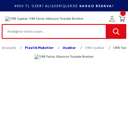
4950 TL ÜZERİ ALIŞVERİŞLERDE
KARGO BEDAVA!
Anasayfa
Plastik Maketler
Uçaklar
1/48 Uçaklar
1/48 Fai