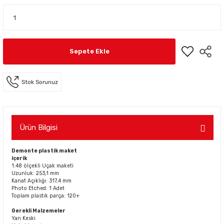
Sepete Ekle
Stok Sorunuz
Ürün Bilgisi
Demonte plastik maket
içerik
1:48 ölçekli Uçak maketi
Uzunluk: 253,1 mm
Kanat Açıklığı: 317,4 mm
Photo Etched: 1 Adet
Toplam plastik parça: 120+
Gerekli Malzemeler
Yan Keski