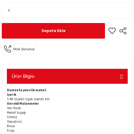
Sepete Ekle
Stok Sorunuz
Ürün Bilgisi
Demonte plastik maket.
içerik
1:48 ölçekli Uçak maketi kiti
Gerekli Malzemeler
Yan Keski
Maket bıçağı
Cımbız
Yapıştırıcı
Boya
Fırça