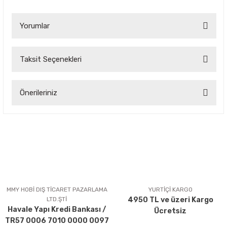
Yorumlar
Taksit Seçenekleri
Bu ürüne ilk yorumu siz yapın!
Önerileriniz
Yorum Yaz
Bu ürünün fiyat bilgisi, resim, ürün açıklamalarında ve diğer
konularda yetersiz gördüğünüz noktaları öneri formunu
kullanarak tarafımıza iletebilirsiniz.
Görüş ve önerileriniz için teşekkür ederiz.
Ürün resmi kalitesiz, bozuk veya görüntülenemiyor.
Ürün açıklamasında eksik bilgiler bulunuyor.
MMY HOBİ DIŞ TİCARET PAZARLAMA
YURTİÇİ KARGO
LTD.ŞTİ
4950 TL ve üzeri Kargo
Ürün bilgilerinde hatalar bulunuyor.
Havale Yapı Kredi Bankası /
Ücretsiz
Ürün fiyatı diğer sitelerden daha pahalı.
TR57 0006 7010 0000 0097