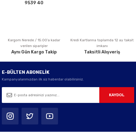
Bu ürüne benzer farklı alternatifler olmalı.
9539 40
Kargom Nerede / 15:00’a kadar
Kredi Kartlarına toplamda 12 ay taksit
Gönder
verilen siparişler
imkanı
Aynı Gün Kargo Takip
Taksitli Alışveriş
E-BÜLTEN ABONELİK
Kampanyalarımızdan ilk siz haberdar olabilirsiniz.
KAYDOL