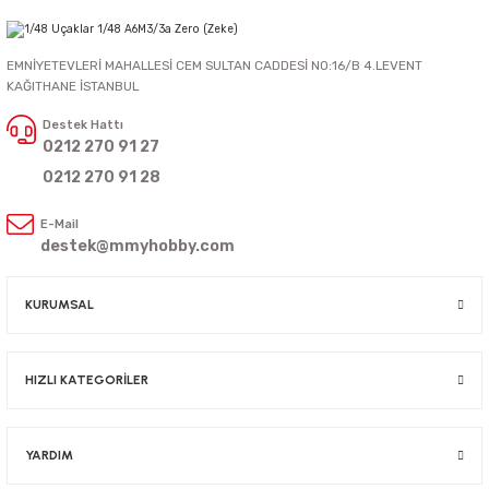
EMNİYETEVLERİ MAHALLESİ CEM SULTAN CADDESİ NO:16/B 4.LEVENT
KAĞITHANE İSTANBUL
Destek Hattı
0212 270 91 27
0212 270 91 28
E-Mail
destek@mmyhobby.com
KURUMSAL
HIZLI KATEGORİLER
YARDIM