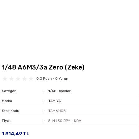
1/48 A6M3/3a Zero (Zeke)
0.0 Puan - 0 Yorum
Kategori
1/48 Uçaklar
Marka
TAMIYA
Stok Kodu
TAM61108
Fiyat
5.141,50 JPY + KDV
1.914,49 TL