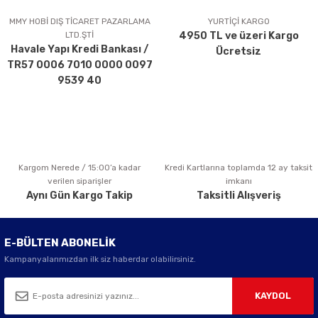
Ürün açıklamasında eksik bilgiler bulunuyor.
MMY HOBİ DIŞ TİCARET PAZARLAMA
YURTİÇİ KARGO
LTD.ŞTİ
4950 TL ve üzeri Kargo
Ürün bilgilerinde hatalar bulunuyor.
Havale Yapı Kredi Bankası /
Ücretsiz
Ürün fiyatı diğer sitelerden daha pahalı.
TR57 0006 7010 0000 0097
Bu ürüne benzer farklı alternatifler olmalı.
9539 40
Kargom Nerede / 15:00’a kadar
Kredi Kartlarına toplamda 12 ay taksit
Gönder
verilen siparişler
imkanı
Aynı Gün Kargo Takip
Taksitli Alışveriş
E-BÜLTEN ABONELİK
Kampanyalarımızdan ilk siz haberdar olabilirsiniz.
KAYDOL