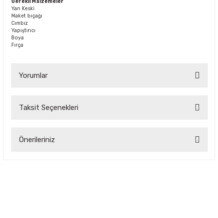
Gerekli Malzemeler
Yan Keski
Maket bıçağı
Cımbız
Yapıştırıcı
Boya
Fırça
Yorumlar
Taksit Seçenekleri
Bu ürüne ilk yorumu siz yapın!
Önerileriniz
Yorum Yaz
Bu ürünün fiyat bilgisi, resim, ürün açıklamalarında ve diğer
konularda yetersiz gördüğünüz noktaları öneri formunu
kullanarak tarafımıza iletebilirsiniz.
Görüş ve önerileriniz için teşekkür ederiz.
Ürün resmi kalitesiz, bozuk veya görüntülenemiyor.