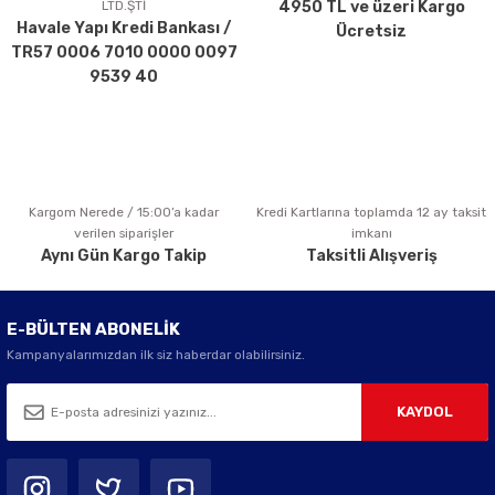
LTD.ŞTİ
4950 TL ve üzeri Kargo
Ürün bilgilerinde hatalar bulunuyor.
Havale Yapı Kredi Bankası /
Ücretsiz
Ürün fiyatı diğer sitelerden daha pahalı.
TR57 0006 7010 0000 0097
Bu ürüne benzer farklı alternatifler olmalı.
9539 40
Kargom Nerede / 15:00’a kadar
Kredi Kartlarına toplamda 12 ay taksit
Gönder
verilen siparişler
imkanı
Aynı Gün Kargo Takip
Taksitli Alışveriş
E-BÜLTEN ABONELİK
Kampanyalarımızdan ilk siz haberdar olabilirsiniz.
KAYDOL