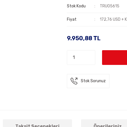
Stok Kodu
TRU05615
Fiyat
172,76 USD + 
9.950,88 TL
Stok Sorunuz
Taksit Seçenekleri
Önerileriniz