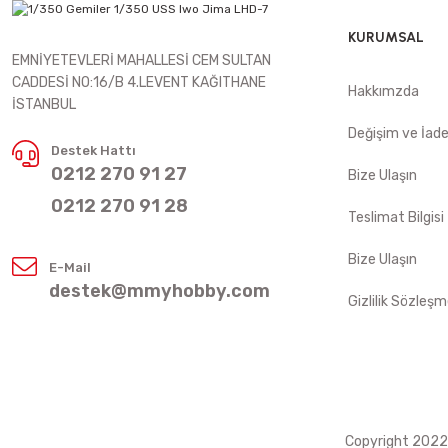
KURUMSAL
EMNİYETEVLERİ MAHALLESİ CEM SULTAN
CADDESİ NO:16/B 4.LEVENT KAĞITHANE
Hakkımzda
İSTANBUL
Değişim ve İad
Destek Hattı
0212 270 91 27
Bize Ulaşın
0212 270 91 28
Teslimat Bilgisi
Bize Ulaşın
E-Mail
destek@mmyhobby.com
Gizlilik Sözleşm
Copyright 2022 ©