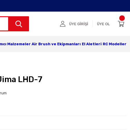
ÜYE GİRİŞİ
ÜYE OL
ımcı Malzemeler
Air Brush ve Ekipmanları
El Aletleri
RC Modeller
Jima LHD-7
orum