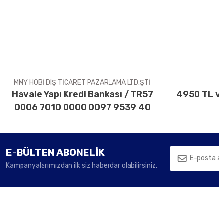
Ürün resmi kalitesiz, bozuk veya görüntülenemiyor.
Ürün açıklamasında eksik bilgiler bulunuyor.
Ürün bilgilerinde hatalar bulunuyor.
Ürün fiyatı diğer sitelerden daha pahalı.
Bu ürüne benzer farklı alternatifler olmalı.
MMY HOBİ DIŞ TİCARET PAZARLAMA LTD.ŞTİ
Havale Yapı Kredi Bankası / TR57
4950 TL v
0006 7010 0000 0097 9539 40
E-BÜLTEN ABONELİK
Kampanyalarımızdan ilk siz haberdar olabilirsiniz.