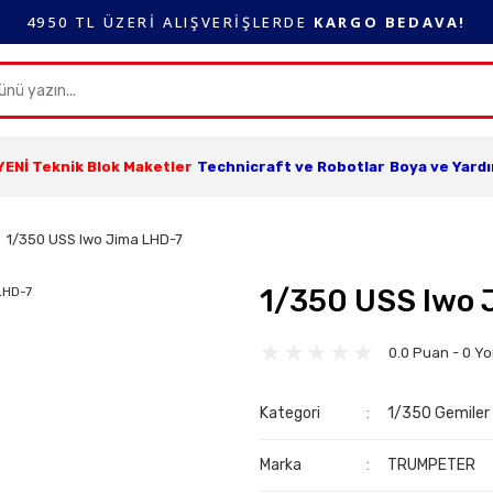
4950 TL ÜZERİ ALIŞVERİŞLERDE
KARGO BEDAVA!
YENİ Teknik Blok Maketler
Technicraft ve Robotlar
Boya ve Yard
1/350 USS Iwo Jima LHD-7
1/350 USS Iwo 
0.0 Puan - 0 Y
Kategori
1/350 Gemiler
Marka
TRUMPETER