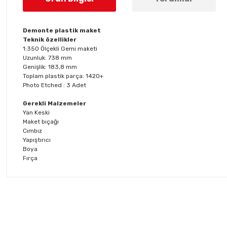
Demonte plastik maket
Teknik özellikler
1:350 Ölçekli Gemi maketi
Uzunluk: 738 mm
Genişlik: 183,8 mm
Toplam plastik parça: 1420+
Photo Etched : 3 Adet
Gerekli Malzemeler
Yan Keski
Maket bıçağı
Cımbız
Yapıştırıcı
Boya
Fırça
Bu ürünün fiyat bilgisi, resim, ürün açıklamalarında ve diğer konul
Görüş ve önerileriniz için teşekkür ederiz.