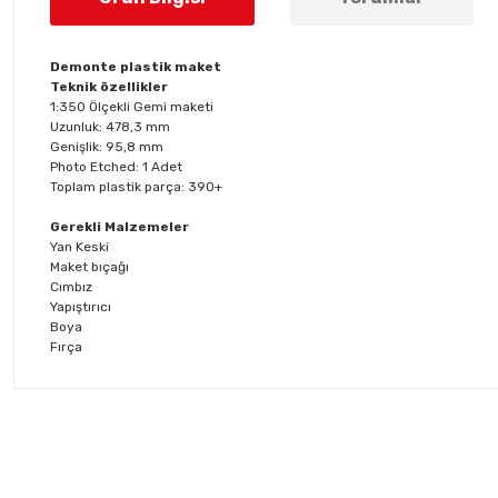
Demonte plastik maket
Teknik özellikler
1:350 Ölçekli Gemi maketi
Uzunluk: 478,3 mm
Genişlik: 95,8 mm
Photo Etched: 1 Adet
Toplam plastik parça: 390+
Gerekli Malzemeler
Yan Keski
Maket bıçağı
Cımbız
Yapıştırıcı
Boya
Fırça
Bu ürünün fiyat bilgisi, resim, ürün açıklamalarında ve diğer konul
Görüş ve önerileriniz için teşekkür ederiz.