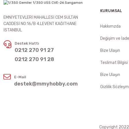
KURUMSAL
EMNİYETEVLERİ MAHALLESİ CEM SULTAN
CADDESİ NO:16/B 4.LEVENT KAĞITHANE
Hakkımzda
İSTANBUL
Değişim ve İad
Destek Hattı
0212 270 91 27
Bize Ulaşın
0212 270 91 28
Teslimat Bilgisi
Bize Ulaşın
E-Mail
destek@mmyhobby.com
Gizlilik Sözleşm
Copyright 2022 ©