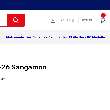
ÜYE GİRİŞİ
ÜYE OL
ımcı Malzemeler
Air Brush ve Ekipmanları
El Aletleri
RC Modeller
-26 Sangamon
orum