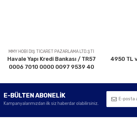
Ürün resmi kalitesiz, bozuk veya görüntülenemiyor.
Ürün açıklamasında eksik bilgiler bulunuyor.
Ürün bilgilerinde hatalar bulunuyor.
Ürün fiyatı diğer sitelerden daha pahalı.
Bu ürüne benzer farklı alternatifler olmalı.
MMY HOBİ DIŞ TİCARET PAZARLAMA LTD.ŞTİ
Havale Yapı Kredi Bankası / TR57
4950 TL v
0006 7010 0000 0097 9539 40
E-BÜLTEN ABONELİK
Kampanyalarımızdan ilk siz haberdar olabilirsiniz.