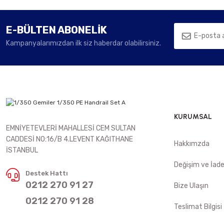
E-BÜLTEN ABONELİK
Kampanyalarımızdan ilk siz haberdar olabilirsiniz.
KURUMSAL
EMNİYETEVLERİ MAHALLESİ CEM SULTAN
CADDESİ NO:16/B 4.LEVENT KAĞITHANE
Hakkımzda
İSTANBUL
Değişim ve İad
Destek Hattı
0212 270 91 27
Bize Ulaşın
0212 270 91 28
Teslimat Bilgisi