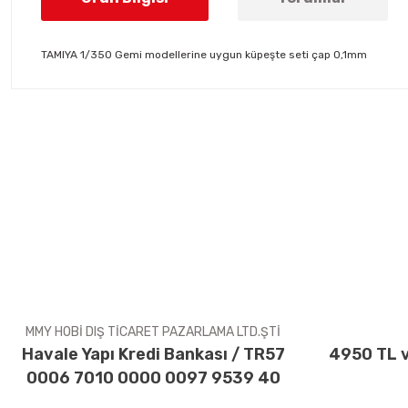
TAMIYA 1/350 Gemi modellerine uygun küpeşte seti çap 0,1mm
Bu ürünün fiyat bilgisi, resim, ürün açıklamalarında ve diğer konul
Görüş ve önerileriniz için teşekkür ederiz.
Ürün resmi kalitesiz, bozuk veya görüntülenemiyor.
Ürün açıklamasında eksik bilgiler bulunuyor.
Ürün bilgilerinde hatalar bulunuyor.
Ürün fiyatı diğer sitelerden daha pahalı.
Bu ürüne benzer farklı alternatifler olmalı.
MMY HOBİ DIŞ TİCARET PAZARLAMA LTD.ŞTİ
Havale Yapı Kredi Bankası / TR57
4950 TL v
0006 7010 0000 0097 9539 40