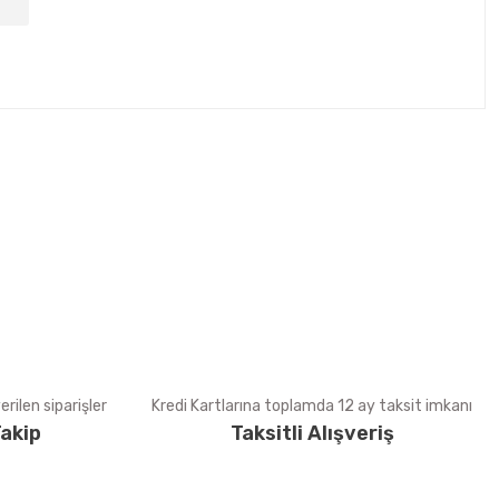
tebilirsiniz.
rilen siparişler
Kredi Kartlarına toplamda 12 ay taksit imkanı
akip
Taksitli Alışveriş