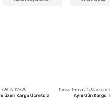
arda yetersiz gördüğünüz noktaları öneri formunu kullanarak tarafımıza ile
Bu ürüne ilk yorumu siz yapın!
Yorum Yaz
YURTİÇİ KARGO
Kargom Nerede / 15:00’a kadar ve
e üzeri Kargo Ücretsiz
Aynı Gün Kargo T