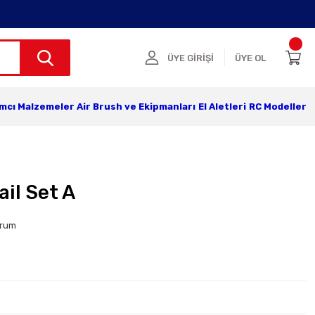
ÜYE GİRİŞİ
ÜYE OL
ımcı Malzemeler
Air Brush ve Ekipmanları
El Aletleri
RC Modeller
il Set A
orum