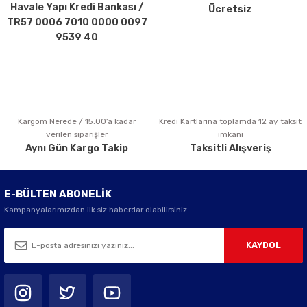
Havale Yapı Kredi Bankası /
Ücretsiz
Ürün fiyatı diğer sitelerden daha pahalı.
TR57 0006 7010 0000 0097
Bu ürüne benzer farklı alternatifler olmalı.
9539 40
Kargom Nerede / 15:00’a kadar
Kredi Kartlarına toplamda 12 ay taksit
Gönder
verilen siparişler
imkanı
Aynı Gün Kargo Takip
Taksitli Alışveriş
E-BÜLTEN ABONELİK
Kampanyalarımızdan ilk siz haberdar olabilirsiniz.
KAYDOL