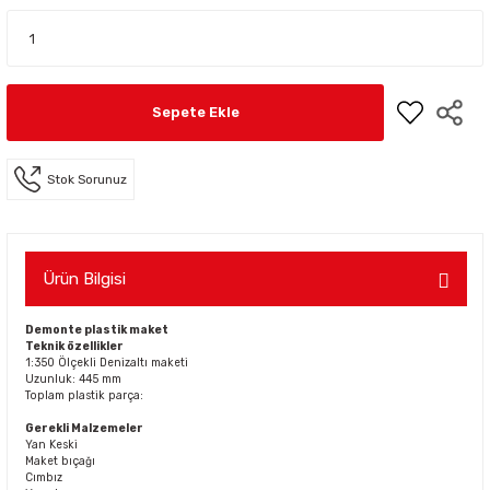
Sepete Ekle
Stok Sorunuz
Ürün Bilgisi
Demonte plastik maket
Teknik özellikler
1:350 Ölçekli Denizaltı maketi
Uzunluk: 445 mm
Toplam plastik parça:
Gerekli Malzemeler
Yan Keski
Maket bıçağı
Cımbız