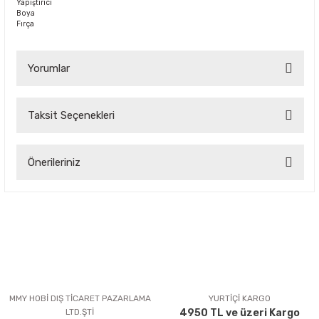
Yapıştırıcı
Boya
Fırça
Yorumlar
Taksit Seçenekleri
Bu ürüne ilk yorumu siz yapın!
Önerileriniz
Yorum Yaz
Bu ürünün fiyat bilgisi, resim, ürün açıklamalarında ve diğer
konularda yetersiz gördüğünüz noktaları öneri formunu
kullanarak tarafımıza iletebilirsiniz.
Görüş ve önerileriniz için teşekkür ederiz.
Ürün resmi kalitesiz, bozuk veya görüntülenemiyor.
Ürün açıklamasında eksik bilgiler bulunuyor.
MMY HOBİ DIŞ TİCARET PAZARLAMA
YURTİÇİ KARGO
LTD.ŞTİ
4950 TL ve üzeri Kargo
Ürün bilgilerinde hatalar bulunuyor.