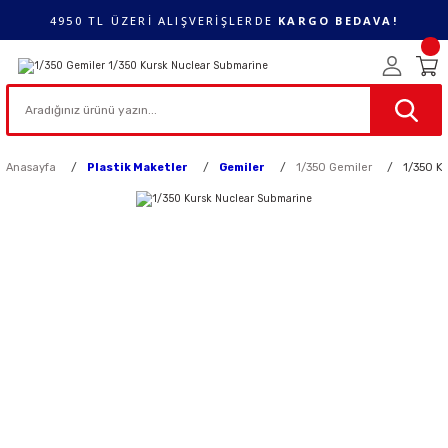
4950 TL ÜZERİ ALIŞVERİŞLERDE
KARGO BEDAVA!
Anasayfa
Plastik Maketler
Gemiler
1/350 Gemiler
1/350 K