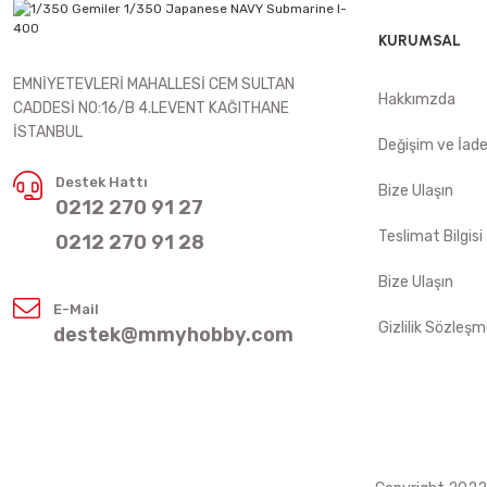
KURUMSAL
EMNİYETEVLERİ MAHALLESİ CEM SULTAN
Hakkımzda
CADDESİ NO:16/B 4.LEVENT KAĞITHANE
İSTANBUL
Değişim ve İad
Destek Hattı
Bize Ulaşın
0212 270 91 27
Teslimat Bilgisi
0212 270 91 28
Bize Ulaşın
E-Mail
Gizlilik Sözleşm
destek@mmyhobby.com