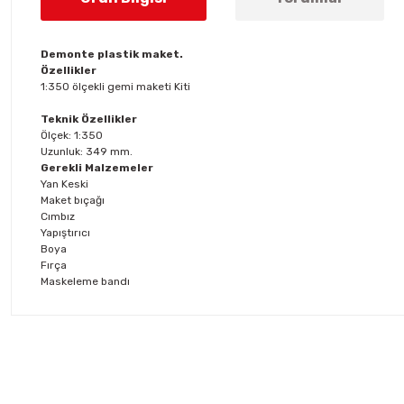
Demonte plastik maket.
Özellikler
1:350 ölçekli gemi maketi Kiti
Teknik Özellikler
Ölçek: 1:350
Uzunluk: 349 mm.
Gerekli Malzemeler
Yan Keski
Maket bıçağı
Cımbız
Yapıştırıcı
Boya
Fırça
Maskeleme bandı
Bu ürünün fiyat bilgisi, resim, ürün açıklamalarında ve diğer konul
Görüş ve önerileriniz için teşekkür ederiz.