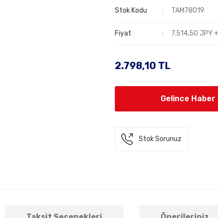
Stok Kodu
TAM78019
Fiyat
7.514,50 JPY 
2.798,10 TL
Gelince Haber
Stok Sorunuz
Taksit Seçenekleri
Önerileriniz