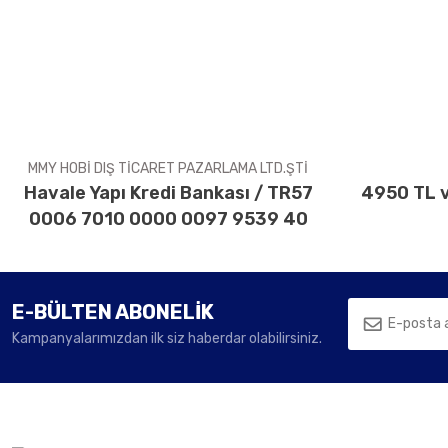
Ürün resmi kalitesiz, bozuk veya görüntülenemiyor.
Ürün açıklamasında eksik bilgiler bulunuyor.
Ürün bilgilerinde hatalar bulunuyor.
Ürün fiyatı diğer sitelerden daha pahalı.
Bu ürüne benzer farklı alternatifler olmalı.
MMY HOBİ DIŞ TİCARET PAZARLAMA LTD.ŞTİ
Havale Yapı Kredi Bankası / TR57
4950 TL v
0006 7010 0000 0097 9539 40
E-BÜLTEN ABONELİK
Kampanyalarımızdan ilk siz haberdar olabilirsiniz.