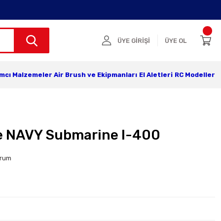
ÜYE GİRİŞİ
ÜYE OL
ımcı Malzemeler
Air Brush ve Ekipmanları
El Aletleri
RC Modeller
e NAVY Submarine I-400
orum