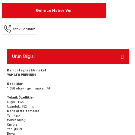
Gelince Haber Ver
Stok Sorunuz
Ürün Bilgisi
Demonte plastik maket.
YAMATO PREMIUM
Özellikler
1:350 ölçekli gemi maketi Kiti
Teknik Özellikler
Ölçek: 1:350
Uzunluk: 752 mm.
Gerekli Malzemeler
Yan Keski
Maket bıçağı
Cımbız
Yapıştırıcı
Boya