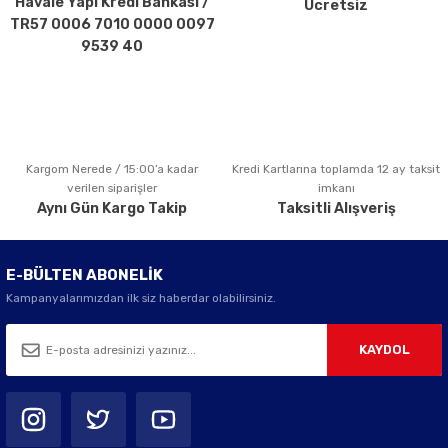
Havale Yapı Kredi Bankası /
Ücretsiz
Ürün fiyatı diğer sitelerden daha pahalı.
TR57 0006 7010 0000 0097
Bu ürüne benzer farklı alternatifler olmalı.
9539 40
Kargom Nerede / 15:00’a kadar
Kredi Kartlarına toplamda 12 ay taksit
Gönder
verilen siparişler
imkanı
Aynı Gün Kargo Takip
Taksitli Alışveriş
E-BÜLTEN ABONELİK
Kampanyalarımızdan ilk siz haberdar olabilirsiniz.
KAYDOL