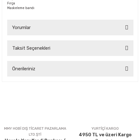
Fırça
Maskeleme bandı
Yorumlar
Taksit Seçenekleri
Bu ürüne ilk yorumu siz yapın!
Önerileriniz
Yorum Yaz
Bu ürünün fiyat bilgisi, resim, ürün açıklamalarında ve diğer
konularda yetersiz gördüğünüz noktaları öneri formunu
kullanarak tarafımıza iletebilirsiniz.
Görüş ve önerileriniz için teşekkür ederiz.
Ürün resmi kalitesiz, bozuk veya görüntülenemiyor.
Ürün açıklamasında eksik bilgiler bulunuyor.
MMY HOBİ DIŞ TİCARET PAZARLAMA
YURTİÇİ KARGO
LTD.ŞTİ
4950 TL ve üzeri Kargo
Ürün bilgilerinde hatalar bulunuyor.