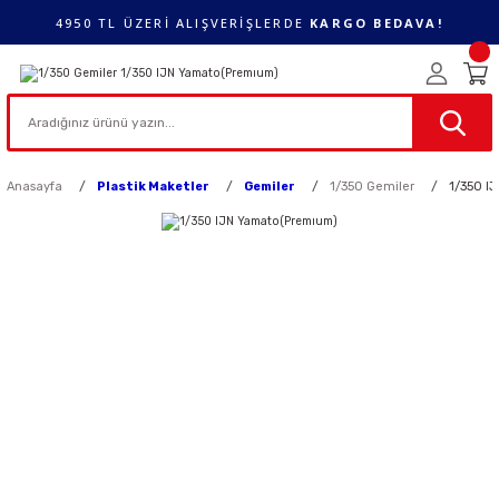
4950 TL ÜZERİ ALIŞVERİŞLERDE
KARGO BEDAVA!
Anasayfa
Plastik Maketler
Gemiler
1/350 Gemiler
1/350 I