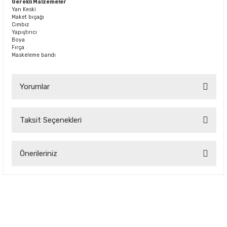
Gerekli Malzemeler
Yan Keski
Maket bıçağı
Cımbız
Yapıştırıcı
Boya
Fırça
Maskeleme bandı
Yorumlar
Taksit Seçenekleri
Bu ürüne ilk yorumu siz yapın!
Önerileriniz
Yorum Yaz
Bu ürünün fiyat bilgisi, resim, ürün açıklamalarında ve diğer
konularda yetersiz gördüğünüz noktaları öneri formunu
kullanarak tarafımıza iletebilirsiniz.
Görüş ve önerileriniz için teşekkür ederiz.