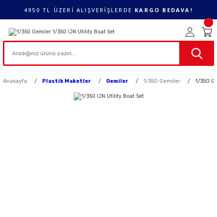
4950 TL ÜZERİ ALIŞVERİŞLERDE
KARGO BEDAVA!
Anasayfa
Plastik Maketler
Gemiler
1/350 Gemiler
1/350 IJ