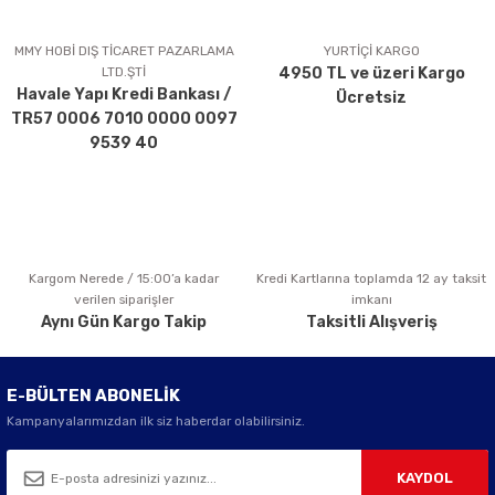
Ürün resmi kalitesiz, bozuk veya görüntülenemiyor.
Ürün açıklamasında eksik bilgiler bulunuyor.
MMY HOBİ DIŞ TİCARET PAZARLAMA
YURTİÇİ KARGO
LTD.ŞTİ
4950 TL ve üzeri Kargo
Ürün bilgilerinde hatalar bulunuyor.
Havale Yapı Kredi Bankası /
Ücretsiz
Ürün fiyatı diğer sitelerden daha pahalı.
TR57 0006 7010 0000 0097
Bu ürüne benzer farklı alternatifler olmalı.
9539 40
Kargom Nerede / 15:00’a kadar
Kredi Kartlarına toplamda 12 ay taksit
Gönder
verilen siparişler
imkanı
Aynı Gün Kargo Takip
Taksitli Alışveriş
E-BÜLTEN ABONELİK
Kampanyalarımızdan ilk siz haberdar olabilirsiniz.
KAYDOL