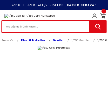
4950 TL ÜZERİ ALIŞVERİŞLERDE
KARGO BEDAVA!
Anasayfa
Plastik Maketler
Gemiler
1/350 Gemiler
1/350 G