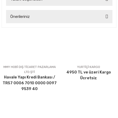
Bu ürüne ilk yorumu siz yapın!
Önerileriniz
Yorum Yaz
Bu ürünün fiyat bilgisi, resim, ürün açıklamalarında ve diğer
konularda yetersiz gördüğünüz noktaları öneri formunu
kullanarak tarafımıza iletebilirsiniz.
Görüş ve önerileriniz için teşekkür ederiz.
Ürün resmi kalitesiz, bozuk veya görüntülenemiyor.
Ürün açıklamasında eksik bilgiler bulunuyor.
MMY HOBİ DIŞ TİCARET PAZARLAMA
YURTİÇİ KARGO
LTD.ŞTİ
4950 TL ve üzeri Kargo
Ürün bilgilerinde hatalar bulunuyor.
Havale Yapı Kredi Bankası /
Ücretsiz
Ürün fiyatı diğer sitelerden daha pahalı.
TR57 0006 7010 0000 0097
Bu ürüne benzer farklı alternatifler olmalı.
9539 40