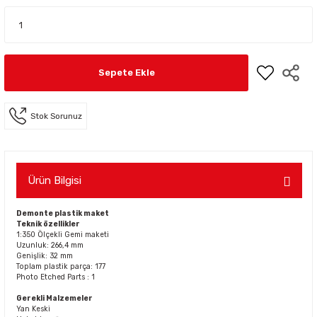
Sepete Ekle
Stok Sorunuz
Ürün Bilgisi
Demonte plastik maket
Teknik özellikler
1:350 Ölçekli Gemi maketi
Uzunluk: 266,4 mm
Genişlik: 32 mm
Toplam plastik parça: 177
Photo Etched Parts : 1
Gerekli Malzemeler
Yan Keski