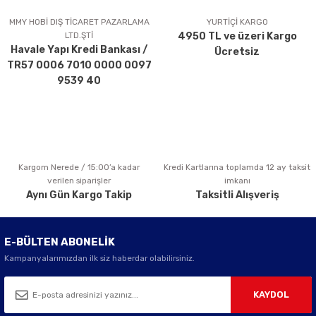
Ürün açıklamasında eksik bilgiler bulunuyor.
MMY HOBİ DIŞ TİCARET PAZARLAMA
YURTİÇİ KARGO
LTD.ŞTİ
4950 TL ve üzeri Kargo
Ürün bilgilerinde hatalar bulunuyor.
Havale Yapı Kredi Bankası /
Ücretsiz
Ürün fiyatı diğer sitelerden daha pahalı.
TR57 0006 7010 0000 0097
Bu ürüne benzer farklı alternatifler olmalı.
9539 40
Kargom Nerede / 15:00’a kadar
Kredi Kartlarına toplamda 12 ay taksit
Gönder
verilen siparişler
imkanı
Aynı Gün Kargo Takip
Taksitli Alışveriş
E-BÜLTEN ABONELİK
Kampanyalarımızdan ilk siz haberdar olabilirsiniz.
KAYDOL