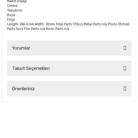
Maket bıçağı
Cımbız
Yapıştırıcı
Boya
Fırça
Length: 266.4 mm Width: 32mm Total Parts 177pcs Metal Parts n/a Photo Etched
Parts 1pcs Film Parts n/a Resin Parts n/a
Yorumlar
Taksit Seçenekleri
Bu ürüne ilk yorumu siz yapın!
Önerileriniz
Yorum Yaz
Bu ürünün fiyat bilgisi, resim, ürün açıklamalarında ve diğer
konularda yetersiz gördüğünüz noktaları öneri formunu
kullanarak tarafımıza iletebilirsiniz.
Görüş ve önerileriniz için teşekkür ederiz.
Ürün resmi kalitesiz, bozuk veya görüntülenemiyor.