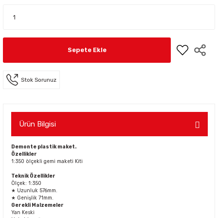
Sepete Ekle
Stok Sorunuz
Ürün Bilgisi
Demonte plastik maket.
Özellikler
1:350 ölçekli gemi maketi Kiti
Teknik Özellikler
Ölçek: 1:350
★ Uzunluk 576mm.
★ Genişlik 71mm.
Gerekli Malzemeler
Yan Keski