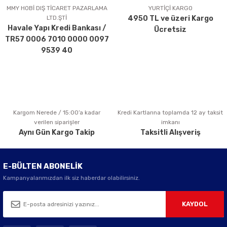
Ürün açıklamasında eksik bilgiler bulunuyor.
MMY HOBİ DIŞ TİCARET PAZARLAMA
YURTİÇİ KARGO
LTD.ŞTİ
4950 TL ve üzeri Kargo
Ürün bilgilerinde hatalar bulunuyor.
Havale Yapı Kredi Bankası /
Ücretsiz
Ürün fiyatı diğer sitelerden daha pahalı.
TR57 0006 7010 0000 0097
Bu ürüne benzer farklı alternatifler olmalı.
9539 40
Kargom Nerede / 15:00’a kadar
Kredi Kartlarına toplamda 12 ay taksit
Gönder
verilen siparişler
imkanı
Aynı Gün Kargo Takip
Taksitli Alışveriş
E-BÜLTEN ABONELİK
Kampanyalarımızdan ilk siz haberdar olabilirsiniz.
KAYDOL