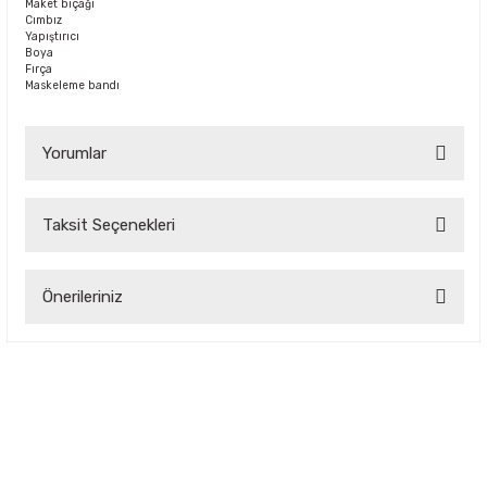
Maket bıçağı
Cımbız
Yapıştırıcı
Boya
Fırça
Maskeleme bandı
Yorumlar
Taksit Seçenekleri
Bu ürüne ilk yorumu siz yapın!
Önerileriniz
Yorum Yaz
Bu ürünün fiyat bilgisi, resim, ürün açıklamalarında ve diğer
konularda yetersiz gördüğünüz noktaları öneri formunu
kullanarak tarafımıza iletebilirsiniz.
Görüş ve önerileriniz için teşekkür ederiz.
Ürün resmi kalitesiz, bozuk veya görüntülenemiyor.