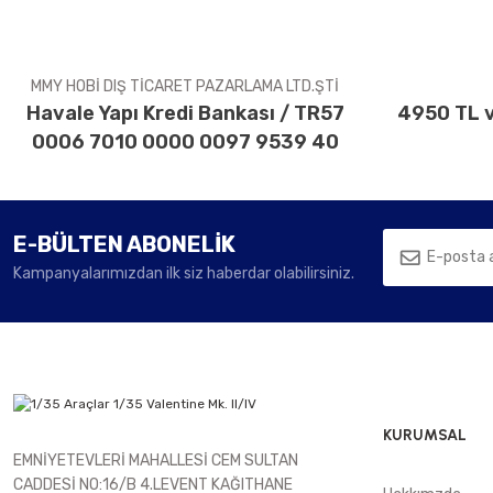
Ürün fiyatı diğer sitelerden daha pahalı.
Bu ürüne benzer farklı alternatifler olmalı.
MMY HOBİ DIŞ TİCARET PAZARLAMA LTD.ŞTİ
Havale Yapı Kredi Bankası / TR57
4950 TL v
0006 7010 0000 0097 9539 40
E-BÜLTEN ABONELİK
Kampanyalarımızdan ilk siz haberdar olabilirsiniz.
KURUMSAL
EMNİYETEVLERİ MAHALLESİ CEM SULTAN
CADDESİ NO:16/B 4.LEVENT KAĞITHANE