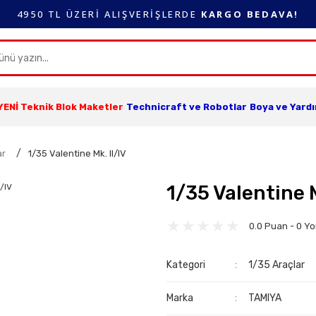
4950 TL ÜZERİ ALIŞVERİŞLERDE
KARGO BEDAVA!
YENİ Teknik Blok Maketler
Technicraft ve Robotlar
Boya ve Yard
ar
1/35 Valentine Mk. ll/lV
1/35 Valentine M
0.0 Puan - 0 Y
Kategori
1/35 Araçlar
Marka
TAMIYA