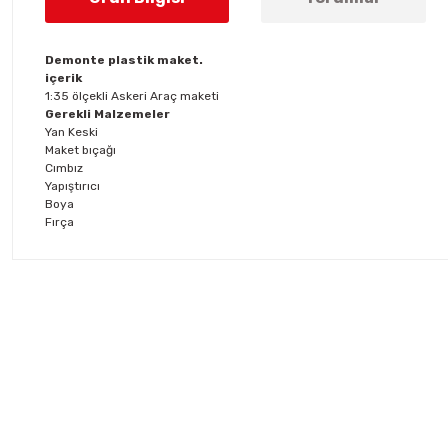
Demonte plastik maket.
içerik
1:35 ölçekli Askeri Araç maketi
Gerekli Malzemeler
Yan Keski
Maket bıçağı
Cımbız
Yapıştırıcı
Boya
Fırça
Bu ürünün fiyat bilgisi, resim, ürün açıklamalarında ve diğer konul
Görüş ve önerileriniz için teşekkür ederiz.
Ürün resmi kalitesiz, bozuk veya görüntülenemiyor.
Ürün açıklamasında eksik bilgiler bulunuyor.
Ürün bilgilerinde hatalar bulunuyor.