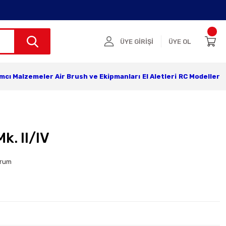
ÜYE GİRİŞİ
ÜYE OL
ımcı Malzemeler
Air Brush ve Ekipmanları
El Aletleri
RC Modeller
k. ll/lV
orum