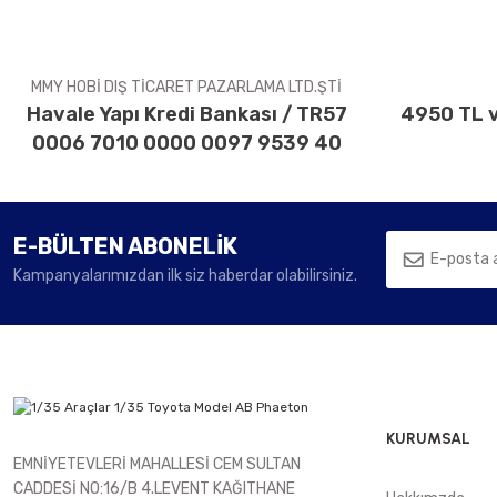
Ürün fiyatı diğer sitelerden daha pahalı.
Bu ürüne benzer farklı alternatifler olmalı.
MMY HOBİ DIŞ TİCARET PAZARLAMA LTD.ŞTİ
Havale Yapı Kredi Bankası / TR57
4950 TL v
0006 7010 0000 0097 9539 40
E-BÜLTEN ABONELİK
Kampanyalarımızdan ilk siz haberdar olabilirsiniz.
KURUMSAL
EMNİYETEVLERİ MAHALLESİ CEM SULTAN
CADDESİ NO:16/B 4.LEVENT KAĞITHANE