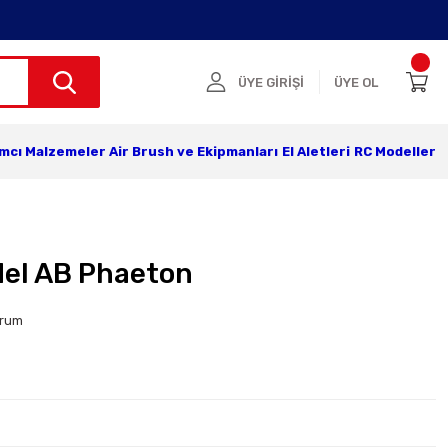
ÜYE GİRİŞİ
ÜYE OL
ımcı Malzemeler
Air Brush ve Ekipmanları
El Aletleri
RC Modeller
del AB Phaeton
orum