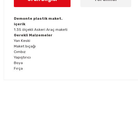
Demonte plastik maket.
içerik
1:35 ölçekli Askeri Araç maketi
Gerekli Malzemeler
Yan Keski
Maket bıçağı
Cımbız
Yapıştırıcı
Boya
Fırça
Bu ürünün fiyat bilgisi, resim, ürün açıklamalarında ve diğer konul
Görüş ve önerileriniz için teşekkür ederiz.
Ürün resmi kalitesiz, bozuk veya görüntülenemiyor.
Ürün açıklamasında eksik bilgiler bulunuyor.
Ürün bilgilerinde hatalar bulunuyor.