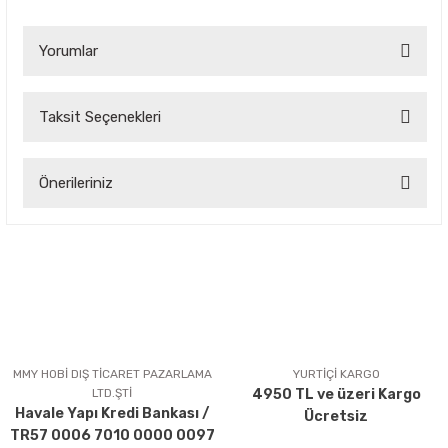
Yorumlar
Taksit Seçenekleri
Bu ürüne ilk yorumu siz yapın!
Önerileriniz
Yorum Yaz
Bu ürünün fiyat bilgisi, resim, ürün açıklamalarında ve diğer
konularda yetersiz gördüğünüz noktaları öneri formunu
kullanarak tarafımıza iletebilirsiniz.
Görüş ve önerileriniz için teşekkür ederiz.
Ürün resmi kalitesiz, bozuk veya görüntülenemiyor.
Ürün açıklamasında eksik bilgiler bulunuyor.
MMY HOBİ DIŞ TİCARET PAZARLAMA
YURTİÇİ KARGO
LTD.ŞTİ
4950 TL ve üzeri Kargo
Ürün bilgilerinde hatalar bulunuyor.
Havale Yapı Kredi Bankası /
Ücretsiz
Ürün fiyatı diğer sitelerden daha pahalı.
TR57 0006 7010 0000 0097