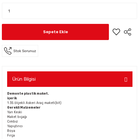
Sepete Ekle
Stok Sorunuz
Ürün Bilgisi
Demonte plastik maket.
içerik
1:35 ölçekli Askeri Araç maketi(kit)
Gerekli Malzemeler
Yan Keski
Maket bıçağı
Cımbız
Yapıştırıcı
Boya
Fırça