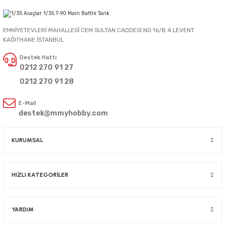
EMNİYETEVLERİ MAHALLESİ CEM SULTAN CADDESİ NO:16/B 4.LEVENT
KAĞITHANE İSTANBUL
Destek Hattı
0212 270 91 27
0212 270 91 28
E-Mail
destek@mmyhobby.com
KURUMSAL
HIZLI KATEGORİLER
YARDIM