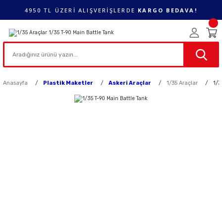
4950 TL ÜZERİ ALIŞVERİŞLERDE
KARGO BEDAVA!
Anasayfa
Plastik Maketler
Askeri Araçlar
1/35 Araçlar
1/3