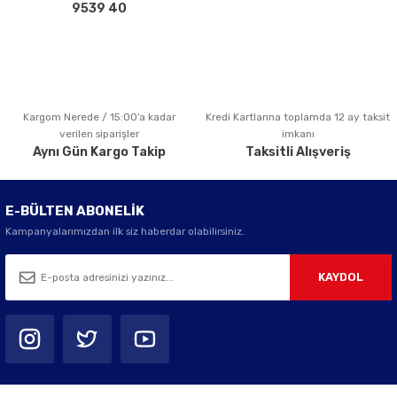
Bu ürüne benzer farklı alternatifler olmalı.
9539 40
Kargom Nerede / 15:00’a kadar
Kredi Kartlarına toplamda 12 ay taksit
Gönder
verilen siparişler
imkanı
Aynı Gün Kargo Takip
Taksitli Alışveriş
E-BÜLTEN ABONELİK
Kampanyalarımızdan ilk siz haberdar olabilirsiniz.
KAYDOL