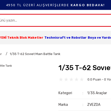
4950 TL ÜZERİ ALIŞVERİŞLERDE
KARGO BEDAVA!
YENİ Teknik Blok Maketler
Technicraft ve Robotlar
Boya ve Yard
ar
1/35 T-62 Sovıet Maın Battle Tank
1/35 T-62 Sovıe
0.0 Puan - 0 Y
Kategori
1/35 Araçlar
Marka
ZVEZDA