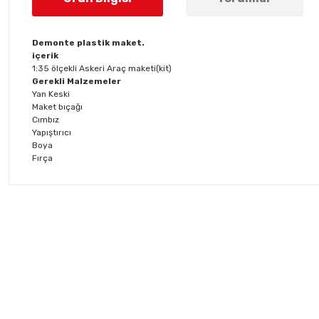
Demonte plastik maket.
içerik
1:35 ölçekli Askeri Araç maketi(kit)
Gerekli Malzemeler
Yan Keski
Maket bıçağı
Cımbız
Yapıştırıcı
Boya
Fırça
Bu ürünün fiyat bilgisi, resim, ürün açıklamalarında ve diğer konul
Görüş ve önerileriniz için teşekkür ederiz.
Ürün resmi kalitesiz, bozuk veya görüntülenemiyor.
Ürün açıklamasında eksik bilgiler bulunuyor.
Ürün bilgilerinde hatalar bulunuyor.