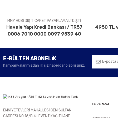
Ürün fiyatı diğer sitelerden daha pahalı.
Bu ürüne benzer farklı alternatifler olmalı.
MMY HOBİ DIŞ TİCARET PAZARLAMA LTD.ŞTİ
Havale Yapı Kredi Bankası / TR57
4950 TL v
0006 7010 0000 0097 9539 40
E-BÜLTEN ABONELİK
Kampanyalarımızdan ilk siz haberdar olabilirsiniz.
KURUMSAL
EMNİYETEVLERİ MAHALLESİ CEM SULTAN
CADDESİ NO:16/B 4.LEVENT KAĞITHANE