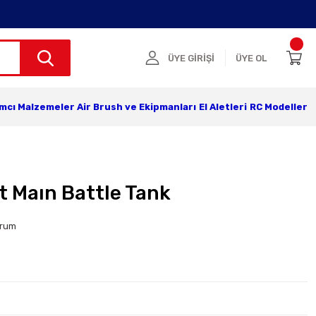
ÜYE GİRİŞİ
ÜYE OL
ımcı Malzemeler
Air Brush ve Ekipmanları
El Aletleri
RC Modeller
t Maın Battle Tank
orum