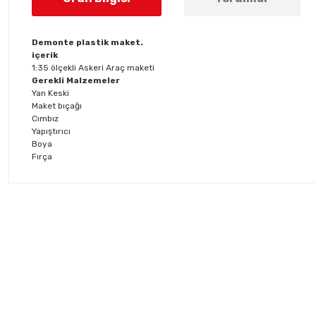
Demonte plastik maket.
içerik
1:35 ölçekli Askeri Araç maketi
Gerekli Malzemeler
Yan Keski
Maket bıçağı
Cımbız
Yapıştırıcı
Boya
Fırça
Bu ürünün fiyat bilgisi, resim, ürün açıklamalarında ve diğer konul
Görüş ve önerileriniz için teşekkür ederiz.
Ürün resmi kalitesiz, bozuk veya görüntülenemiyor.
Ürün açıklamasında eksik bilgiler bulunuyor.
Ürün bilgilerinde hatalar bulunuyor.