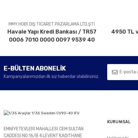
Ürün fiyatı diğer sitelerden daha pahalı.
Bu ürüne benzer farklı alternatifler olmalı.
MMY HOBİ DIŞ TİCARET PAZARLAMA LTD.ŞTİ
Havale Yapı Kredi Bankası / TR57
4950 TL v
0006 7010 0000 0097 9539 40
E-BÜLTEN ABONELİK
Kampanyalarımızdan ilk siz haberdar olabilirsiniz.
KURUMSAL
EMNİYETEVLERİ MAHALLESİ CEM SULTAN
CADDESİ NO:16/B 4.LEVENT KAĞITHANE