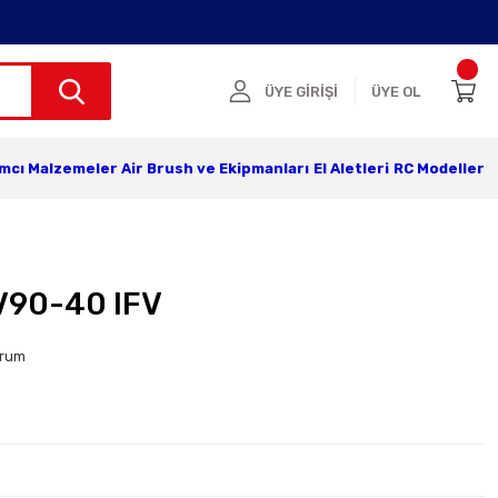
ÜYE GİRİŞİ
ÜYE OL
ımcı Malzemeler
Air Brush ve Ekipmanları
El Aletleri
RC Modeller
V90-40 IFV
orum