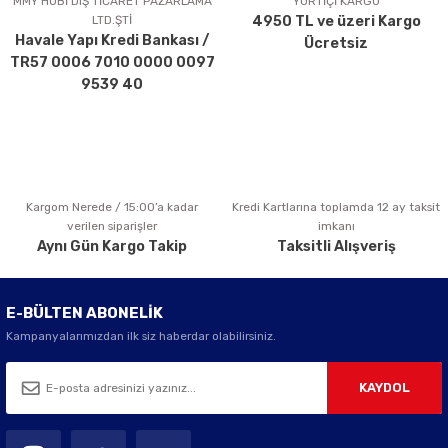
MMY HOBİ DIŞ TİCARET PAZARLAMA
YURTİÇİ KARGO
LTD.ŞTİ
4950 TL ve üzeri Kargo
Ürün bilgilerinde hatalar bulunuyor.
Havale Yapı Kredi Bankası /
Ücretsiz
Ürün fiyatı diğer sitelerden daha pahalı.
TR57 0006 7010 0000 0097
Bu ürüne benzer farklı alternatifler olmalı.
9539 40
Kargom Nerede / 15:00’a kadar
Kredi Kartlarına toplamda 12 ay taksit
Gönder
verilen siparişler
imkanı
Aynı Gün Kargo Takip
Taksitli Alışveriş
E-BÜLTEN ABONELİK
Kampanyalarımızdan ilk siz haberdar olabilirsiniz.
KAYDOL