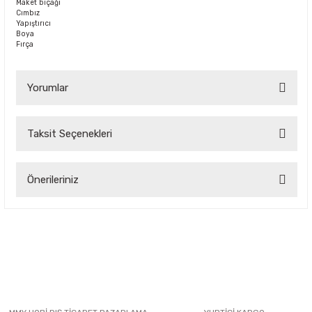
Maket bıçağı
Cımbız
Yapıştırıcı
Boya
Fırça
Yorumlar
Taksit Seçenekleri
Bu ürüne ilk yorumu siz yapın!
Önerileriniz
Yorum Yaz
Bu ürünün fiyat bilgisi, resim, ürün açıklamalarında ve diğer
konularda yetersiz gördüğünüz noktaları öneri formunu
kullanarak tarafımıza iletebilirsiniz.
Görüş ve önerileriniz için teşekkür ederiz.
Ürün resmi kalitesiz, bozuk veya görüntülenemiyor.
Ürün açıklamasında eksik bilgiler bulunuyor.