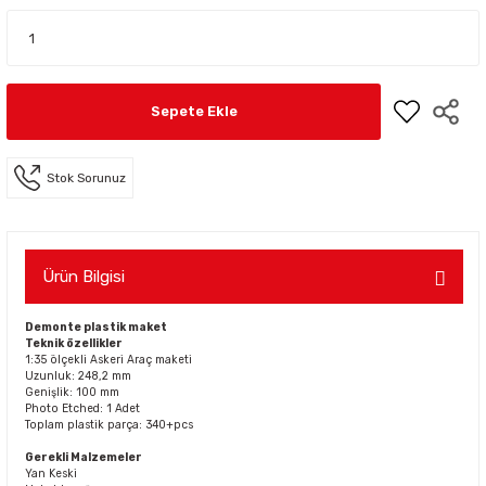
Sepete Ekle
Stok Sorunuz
Ürün Bilgisi
Demonte plastik maket
Teknik özellikler
1:35 ölçekli Askeri Araç maketi
Uzunluk: 248,2 mm
Genişlik: 100 mm
Photo Etched: 1 Adet
Toplam plastik parça: 340+pcs
Gerekli Malzemeler
Yan Keski