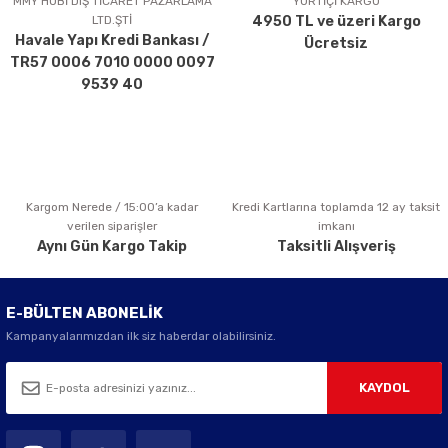
MMY HOBİ DIŞ TİCARET PAZARLAMA
YURTİÇİ KARGO
LTD.ŞTİ
4950 TL ve üzeri Kargo
Ürün bilgilerinde hatalar bulunuyor.
Havale Yapı Kredi Bankası /
Ücretsiz
Ürün fiyatı diğer sitelerden daha pahalı.
TR57 0006 7010 0000 0097
Bu ürüne benzer farklı alternatifler olmalı.
9539 40
Kargom Nerede / 15:00’a kadar
Kredi Kartlarına toplamda 12 ay taksit
Gönder
verilen siparişler
imkanı
Aynı Gün Kargo Takip
Taksitli Alışveriş
E-BÜLTEN ABONELİK
Kampanyalarımızdan ilk siz haberdar olabilirsiniz.
KAYDOL