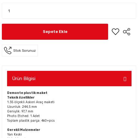
Sepete Ekle
Stok Sorunuz
Ürün Bilgisi
Demonte plastik maket
Teknik özellikler
1:35 ölçekli Askeri Araç maketi
Uzunluk: 244,5 mm
Genişlik: 97,7 mm
Photo Etched: 1 Adet
Toplam plastik parça: 460+pcs
Gerekli Malzemeler
Yan Keski