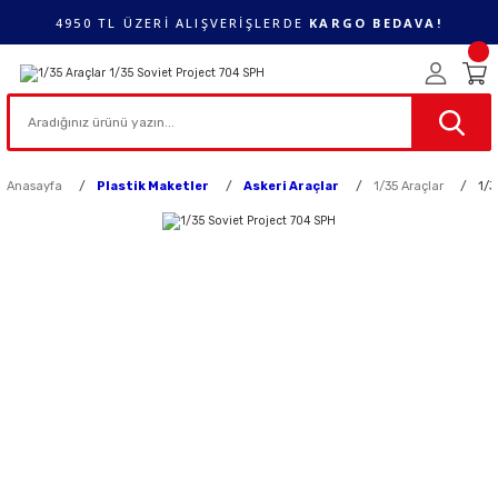
4950 TL ÜZERİ ALIŞVERİŞLERDE
KARGO BEDAVA!
Anasayfa
Plastik Maketler
Askeri Araçlar
1/35 Araçlar
1/3