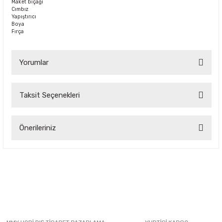
Maket bıçağı
Cımbız
Yapıştırıcı
Boya
Fırça
Yorumlar
Taksit Seçenekleri
Bu ürüne ilk yorumu siz yapın!
Önerileriniz
Yorum Yaz
Bu ürünün fiyat bilgisi, resim, ürün açıklamalarında ve diğer
konularda yetersiz gördüğünüz noktaları öneri formunu
kullanarak tarafımıza iletebilirsiniz.
Görüş ve önerileriniz için teşekkür ederiz.
Ürün resmi kalitesiz, bozuk veya görüntülenemiyor.
Ürün açıklamasında eksik bilgiler bulunuyor.