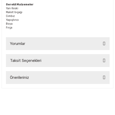
Gerekli Malzemeler
Yan Keski
Maket bıçağı
Cımbız
Yapıştırıcı
Boya
Fırça
Yorumlar
Taksit Seçenekleri
Bu ürüne ilk yorumu siz yapın!
Önerileriniz
Yorum Yaz
Bu ürünün fiyat bilgisi, resim, ürün açıklamalarında ve diğer
konularda yetersiz gördüğünüz noktaları öneri formunu
kullanarak tarafımıza iletebilirsiniz.
Görüş ve önerileriniz için teşekkür ederiz.