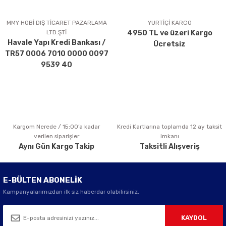
Ürün resmi kalitesiz, bozuk veya görüntülenemiyor.
Ürün açıklamasında eksik bilgiler bulunuyor.
MMY HOBİ DIŞ TİCARET PAZARLAMA
YURTİÇİ KARGO
LTD.ŞTİ
4950 TL ve üzeri Kargo
Ürün bilgilerinde hatalar bulunuyor.
Havale Yapı Kredi Bankası /
Ücretsiz
Ürün fiyatı diğer sitelerden daha pahalı.
TR57 0006 7010 0000 0097
Bu ürüne benzer farklı alternatifler olmalı.
9539 40
Kargom Nerede / 15:00’a kadar
Kredi Kartlarına toplamda 12 ay taksit
Gönder
verilen siparişler
imkanı
Aynı Gün Kargo Takip
Taksitli Alışveriş
E-BÜLTEN ABONELİK
Kampanyalarımızdan ilk siz haberdar olabilirsiniz.
KAYDOL