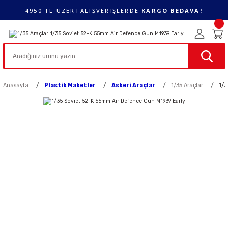
4950 TL ÜZERİ ALIŞVERİŞLERDE
KARGO BEDAVA!
Anasayfa
Plastik Maketler
Askeri Araçlar
1/35 Araçlar
1/3