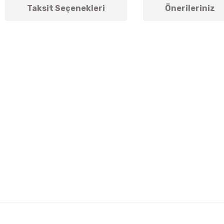
Taksit Seçenekleri
Önerileriniz
arda yetersiz gördüğünüz noktaları öneri formunu kullanarak tarafımıza ile