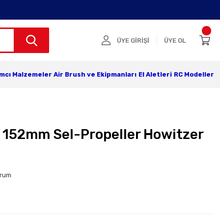
ÜYE GİRİŞİ
ÜYE OL
ımcı Malzemeler
Air Brush ve Ekipmanları
El Aletleri
RC Modeller
3 152mm Sel-Propeller Howitzer
orum