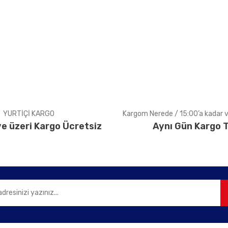
Bu ürüne ilk yorumu siz yapın!
Yorum Yaz
YURTİÇİ KARGO
Kargom Nerede / 15:00’a kadar ve
e üzeri Kargo Ücretsiz
Aynı Gün Kargo T
Gönder