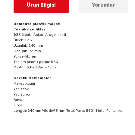
Ürün Bilgisi
Yorumlar
Demonte plastik maket
Teknik özellikler
1:35 ölçekli Askeri Araç maketi
Ölçek: 1:35
Uzunluk: 240 mm
Genişlik: 93 mm
Yükseklik: mm
Toplam plastik parça: 550
Photo Etched Parts 1 pcs
Gerekli Malzemeler
Maket bıçağı
Yan Keski
Yapıştırıcı
Boya
Fırça
Length: 240mm Width:93 mm Total Parts 550+ Metal Parts n/a
Bu ürünün fiyat bilgisi, resim, ürün açıklamalarında ve diğer konul