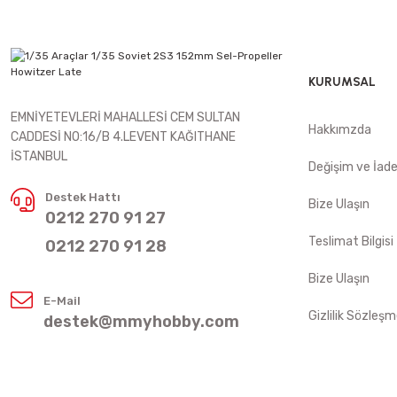
KURUMSAL
EMNİYETEVLERİ MAHALLESİ CEM SULTAN
Hakkımzda
CADDESİ NO:16/B 4.LEVENT KAĞITHANE
İSTANBUL
Değişim ve İad
Destek Hattı
Bize Ulaşın
0212 270 91 27
Teslimat Bilgisi
0212 270 91 28
Bize Ulaşın
E-Mail
Gizlilik Sözleşm
destek@mmyhobby.com