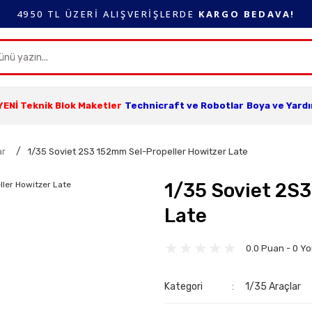
4950 TL ÜZERİ ALIŞVERİŞLERDE
KARGO BEDAVA!
YENİ Teknik Blok Maketler
Technicraft ve Robotlar
Boya ve Yard
ar
1/35 Soviet 2S3 152mm Sel-Propeller Howitzer Late
1/35 Soviet 2S
Late
0.0 Puan - 0 Y
Kategori
1/35 Araçlar