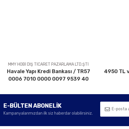
Görüş ve önerileriniz için teşekkür ederiz.
Ürün resmi kalitesiz, bozuk veya görüntülenemiyor.
Ürün açıklamasında eksik bilgiler bulunuyor.
Ürün bilgilerinde hatalar bulunuyor.
Ürün fiyatı diğer sitelerden daha pahalı.
Bu ürüne benzer farklı alternatifler olmalı.
MMY HOBİ DIŞ TİCARET PAZARLAMA LTD.ŞTİ
Havale Yapı Kredi Bankası / TR57
4950 TL v
0006 7010 0000 0097 9539 40
E-BÜLTEN ABONELİK
Kampanyalarımızdan ilk siz haberdar olabilirsiniz.