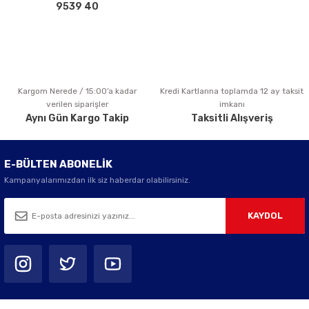
Bu ürüne benzer farklı alternatifler olmalı.
9539 40
Kargom Nerede / 15:00’a kadar
Kredi Kartlarına toplamda 12 ay taksit
Gönder
verilen siparişler
imkanı
Aynı Gün Kargo Takip
Taksitli Alışveriş
E-BÜLTEN ABONELİK
Kampanyalarımızdan ilk siz haberdar olabilirsiniz.
KAYDOL