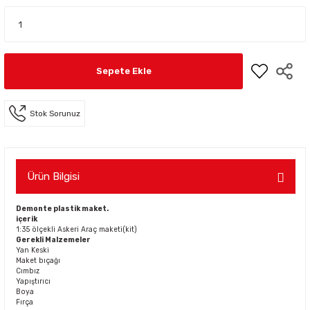
Sepete Ekle
Stok Sorunuz
Ürün Bilgisi
Demonte plastik maket.
içerik
1:35 ölçekli Askeri Araç maketi(kit)
Gerekli Malzemeler
Yan Keski
Maket bıçağı
Cımbız
Yapıştırıcı
Boya
Fırça