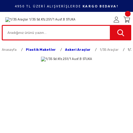
4950 TL ÜZERİ ALIŞVERİŞLERDE
KARGO BEDAVA!
Anasayfa
Plastik Maketler
Askeri Araçlar
1/35 Araçlar
1/3