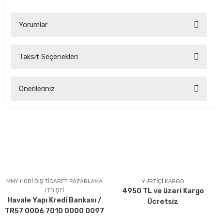
Yorumlar
Taksit Seçenekleri
Bu ürüne ilk yorumu siz yapın!
Önerileriniz
Yorum Yaz
Bu ürünün fiyat bilgisi, resim, ürün açıklamalarında ve diğer
konularda yetersiz gördüğünüz noktaları öneri formunu
kullanarak tarafımıza iletebilirsiniz.
Görüş ve önerileriniz için teşekkür ederiz.
Ürün resmi kalitesiz, bozuk veya görüntülenemiyor.
Ürün açıklamasında eksik bilgiler bulunuyor.
MMY HOBİ DIŞ TİCARET PAZARLAMA
YURTİÇİ KARGO
LTD.ŞTİ
4950 TL ve üzeri Kargo
Ürün bilgilerinde hatalar bulunuyor.
Havale Yapı Kredi Bankası /
Ücretsiz
Ürün fiyatı diğer sitelerden daha pahalı.
TR57 0006 7010 0000 0097