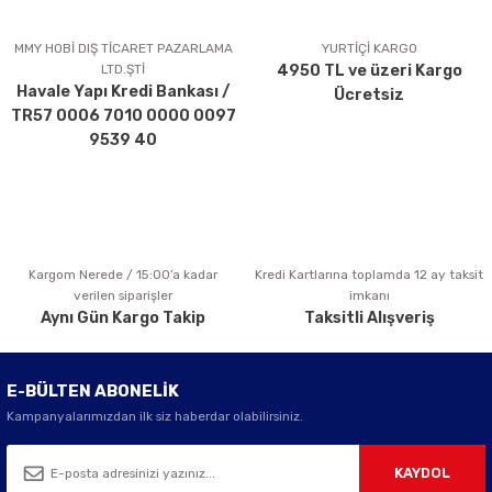
Ürün resmi kalitesiz, bozuk veya görüntülenemiyor.
Ürün açıklamasında eksik bilgiler bulunuyor.
MMY HOBİ DIŞ TİCARET PAZARLAMA
YURTİÇİ KARGO
LTD.ŞTİ
4950 TL ve üzeri Kargo
Ürün bilgilerinde hatalar bulunuyor.
Havale Yapı Kredi Bankası /
Ücretsiz
Ürün fiyatı diğer sitelerden daha pahalı.
TR57 0006 7010 0000 0097
Bu ürüne benzer farklı alternatifler olmalı.
9539 40
Kargom Nerede / 15:00’a kadar
Kredi Kartlarına toplamda 12 ay taksit
Gönder
verilen siparişler
imkanı
Aynı Gün Kargo Takip
Taksitli Alışveriş
E-BÜLTEN ABONELİK
Kampanyalarımızdan ilk siz haberdar olabilirsiniz.
KAYDOL