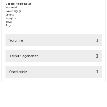
Gerekli Malzemeler
Yan Keski
Maket bıçağı
Cımbız
Yapıştırıcı
Boya
Fırça
Yorumlar
Taksit Seçenekleri
Bu ürüne ilk yorumu siz yapın!
Önerileriniz
Yorum Yaz
Bu ürünün fiyat bilgisi, resim, ürün açıklamalarında ve diğer
konularda yetersiz gördüğünüz noktaları öneri formunu
kullanarak tarafımıza iletebilirsiniz.
Görüş ve önerileriniz için teşekkür ederiz.