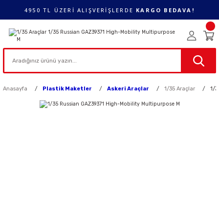
4950 TL ÜZERİ ALIŞVERİŞLERDE
KARGO BEDAVA!
Anasayfa
Plastik Maketler
Askeri Araçlar
1/35 Araçlar
1/3