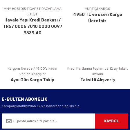
Ürün açıklamasında eksik bilgiler bulunuyor.
MMY HOBİ DIŞ TİCARET PAZARLAMA
YURTİÇİ KARGO
LTD.ŞTİ
4950 TL ve üzeri Kargo
Ürün bilgilerinde hatalar bulunuyor.
Havale Yapı Kredi Bankası /
Ücretsiz
Ürün fiyatı diğer sitelerden daha pahalı.
TR57 0006 7010 0000 0097
Bu ürüne benzer farklı alternatifler olmalı.
9539 40
Kargom Nerede / 15:00’a kadar
Kredi Kartlarına toplamda 12 ay taksit
Gönder
verilen siparişler
imkanı
Aynı Gün Kargo Takip
Taksitli Alışveriş
E-BÜLTEN ABONELİK
Kampanyalarımızdan ilk siz haberdar olabilirsiniz.
KAYDOL