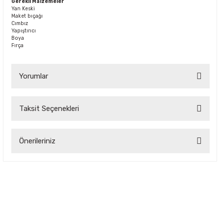
Gerekli Malzemeler
Yan Keski
Maket bıçağı
Cımbız
Yapıştırıcı
Boya
Fırça
Yorumlar
Taksit Seçenekleri
Bu ürüne ilk yorumu siz yapın!
Önerileriniz
Yorum Yaz
Bu ürünün fiyat bilgisi, resim, ürün açıklamalarında ve diğer
konularda yetersiz gördüğünüz noktaları öneri formunu
kullanarak tarafımıza iletebilirsiniz.
Görüş ve önerileriniz için teşekkür ederiz.
Ürün resmi kalitesiz, bozuk veya görüntülenemiyor.