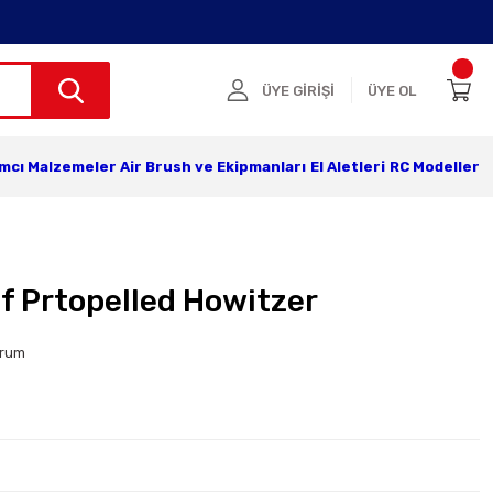
ÜYE GİRİŞİ
ÜYE OL
ımcı Malzemeler
Air Brush ve Ekipmanları
El Aletleri
RC Modeller
f Prtopelled Howitzer
orum