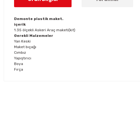
Demonte plastik maket.
içerik
1:35 ölçekli Askeri Araç maketi(kit)
Gerekli Malzemeler
Yan Keski
Maket bıçağı
Cımbız
Yapıştırıcı
Boya
Fırça
Bu ürünün fiyat bilgisi, resim, ürün açıklamalarında ve diğer konul
Görüş ve önerileriniz için teşekkür ederiz.
Ürün resmi kalitesiz, bozuk veya görüntülenemiyor.
Ürün açıklamasında eksik bilgiler bulunuyor.
Ürün bilgilerinde hatalar bulunuyor.