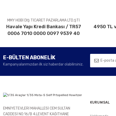
Ürün fiyatı diğer sitelerden daha pahalı.
Bu ürüne benzer farklı alternatifler olmalı.
MMY HOBİ DIŞ TİCARET PAZARLAMA LTD.ŞTİ
Havale Yapı Kredi Bankası / TR57
4950 TL v
0006 7010 0000 0097 9539 40
E-BÜLTEN ABONELİK
Kampanyalarımızdan ilk siz haberdar olabilirsiniz.
KURUMSAL
EMNİYETEVLERİ MAHALLESİ CEM SULTAN
CADDESİ NO:16/B 4.LEVENT KAĞITHANE