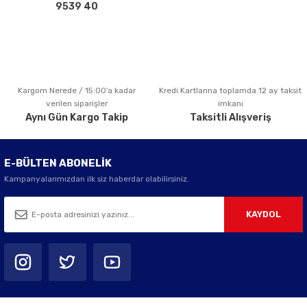
Bu ürüne benzer farklı alternatifler olmalı.
9539 40
Kargom Nerede / 15:00’a kadar
Kredi Kartlarına toplamda 12 ay taksit
Gönder
verilen siparişler
imkanı
Aynı Gün Kargo Takip
Taksitli Alışveriş
E-BÜLTEN ABONELİK
Kampanyalarımızdan ilk siz haberdar olabilirsiniz.
KAYDOL