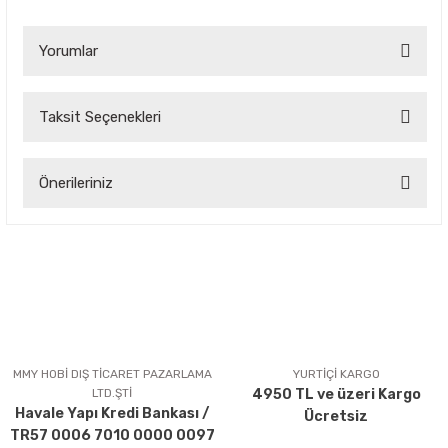
Yorumlar
Taksit Seçenekleri
Bu ürüne ilk yorumu siz yapın!
Önerileriniz
Yorum Yaz
Bu ürünün fiyat bilgisi, resim, ürün açıklamalarında ve diğer
konularda yetersiz gördüğünüz noktaları öneri formunu
kullanarak tarafımıza iletebilirsiniz.
Görüş ve önerileriniz için teşekkür ederiz.
Ürün resmi kalitesiz, bozuk veya görüntülenemiyor.
Ürün açıklamasında eksik bilgiler bulunuyor.
MMY HOBİ DIŞ TİCARET PAZARLAMA
YURTİÇİ KARGO
LTD.ŞTİ
4950 TL ve üzeri Kargo
Ürün bilgilerinde hatalar bulunuyor.
Havale Yapı Kredi Bankası /
Ücretsiz
Ürün fiyatı diğer sitelerden daha pahalı.
TR57 0006 7010 0000 0097