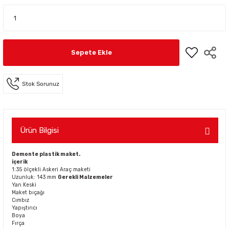
Sepete Ekle
Stok Sorunuz
Ürün Bilgisi
Demonte plastik maket.
içerik
1:35 ölçekli Askeri Araç maketi
Uzunluk: 143 mm
Gerekli Malzemeler
Yan Keski
Maket bıçağı
Cımbız
Yapıştırıcı
Boya
Fırça