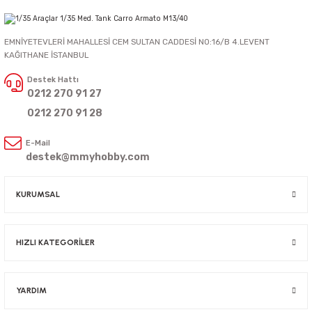
EMNİYETEVLERİ MAHALLESİ CEM SULTAN CADDESİ NO:16/B 4.LEVENT
KAĞITHANE İSTANBUL
Destek Hattı
0212 270 91 27
0212 270 91 28
E-Mail
destek@mmyhobby.com
KURUMSAL
HIZLI KATEGORİLER
YARDIM