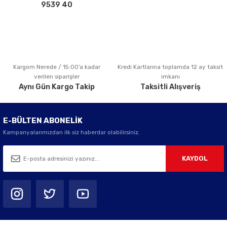
Bu ürüne benzer farklı alternatifler olmalı.
9539 40
Kargom Nerede / 15:00’a kadar
Kredi Kartlarına toplamda 12 ay taksit
Gönder
verilen siparişler
imkanı
Aynı Gün Kargo Takip
Taksitli Alışveriş
E-BÜLTEN ABONELİK
Kampanyalarımızdan ilk siz haberdar olabilirsiniz.
KAYDOL