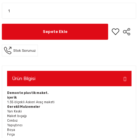
Sepete Ekle
Stok Sorunuz
Ürün Bilgisi
Demonte plastik maket.
içerik
1:35 ölçekli Askeri Araç maketi
Gerekli Malzemeler
Yan Keski
Maket bıçağı
Cımbız
Yapıştırıcı
Boya
Fırça