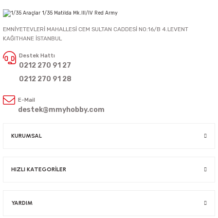
EMNİYETEVLERİ MAHALLESİ CEM SULTAN CADDESİ NO:16/B 4.LEVENT
KAĞITHANE İSTANBUL
Destek Hattı
0212 270 91 27
0212 270 91 28
E-Mail
destek@mmyhobby.com
KURUMSAL
HIZLI KATEGORİLER
YARDIM