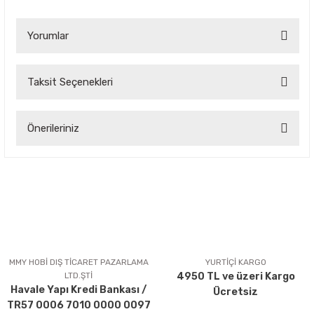
Yorumlar
Taksit Seçenekleri
Bu ürüne ilk yorumu siz yapın!
Önerileriniz
Yorum Yaz
Bu ürünün fiyat bilgisi, resim, ürün açıklamalarında ve diğer
konularda yetersiz gördüğünüz noktaları öneri formunu
kullanarak tarafımıza iletebilirsiniz.
Görüş ve önerileriniz için teşekkür ederiz.
Ürün resmi kalitesiz, bozuk veya görüntülenemiyor.
Ürün açıklamasında eksik bilgiler bulunuyor.
MMY HOBİ DIŞ TİCARET PAZARLAMA
YURTİÇİ KARGO
LTD.ŞTİ
4950 TL ve üzeri Kargo
Ürün bilgilerinde hatalar bulunuyor.
Havale Yapı Kredi Bankası /
Ücretsiz
Ürün fiyatı diğer sitelerden daha pahalı.
TR57 0006 7010 0000 0097