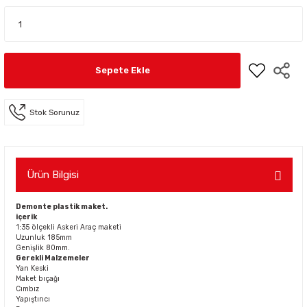
Sepete Ekle
Stok Sorunuz
Ürün Bilgisi
Demonte plastik maket.
içerik
1:35 ölçekli Askeri Araç maketi
Uzunluk 185mm
Genişlik 80mm.
Gerekli Malzemeler
Yan Keski
Maket bıçağı
Cımbız
Yapıştırıcı