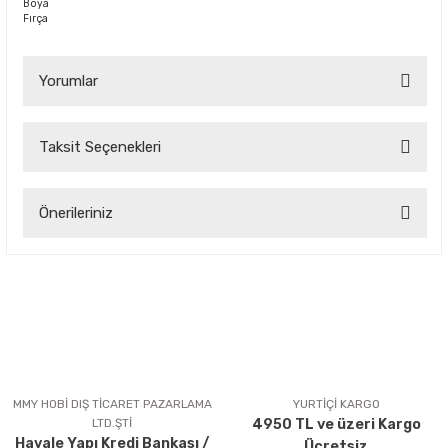
Boya
Fırça
Yorumlar
Taksit Seçenekleri
Bu ürüne ilk yorumu siz yapın!
Önerileriniz
Yorum Yaz
Bu ürünün fiyat bilgisi, resim, ürün açıklamalarında ve diğer
konularda yetersiz gördüğünüz noktaları öneri formunu
kullanarak tarafımıza iletebilirsiniz.
Görüş ve önerileriniz için teşekkür ederiz.
Ürün resmi kalitesiz, bozuk veya görüntülenemiyor.
Ürün açıklamasında eksik bilgiler bulunuyor.
MMY HOBİ DIŞ TİCARET PAZARLAMA
YURTİÇİ KARGO
LTD.ŞTİ
4950 TL ve üzeri Kargo
Ürün bilgilerinde hatalar bulunuyor.
Havale Yapı Kredi Bankası /
Ücretsiz