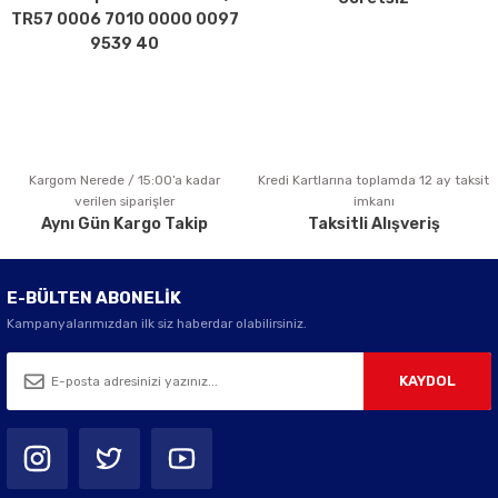
Ürün fiyatı diğer sitelerden daha pahalı.
TR57 0006 7010 0000 0097
Bu ürüne benzer farklı alternatifler olmalı.
9539 40
Kargom Nerede / 15:00’a kadar
Kredi Kartlarına toplamda 12 ay taksit
Gönder
verilen siparişler
imkanı
Aynı Gün Kargo Takip
Taksitli Alışveriş
E-BÜLTEN ABONELİK
Kampanyalarımızdan ilk siz haberdar olabilirsiniz.
KAYDOL