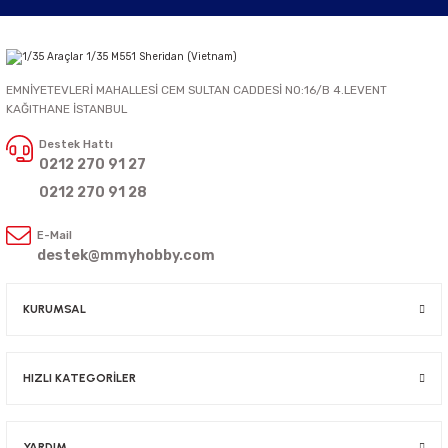
EMNİYETEVLERİ MAHALLESİ CEM SULTAN CADDESİ NO:16/B 4.LEVENT
KAĞITHANE İSTANBUL
Destek Hattı
0212 270 91 27
0212 270 91 28
E-Mail
destek@mmyhobby.com
KURUMSAL
HIZLI KATEGORİLER
YARDIM