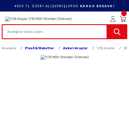
4950 TL ÜZERİ ALIŞVERİŞLERDE
KARGO BEDAVA!
Anasayfa
Plastik Maketler
Askeri Araçlar
1/35 Araçlar
1/3