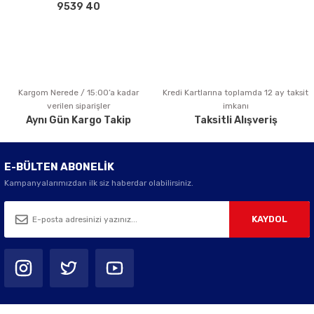
Bu ürüne benzer farklı alternatifler olmalı.
9539 40
Kargom Nerede / 15:00’a kadar
Kredi Kartlarına toplamda 12 ay taksit
Gönder
verilen siparişler
imkanı
Aynı Gün Kargo Takip
Taksitli Alışveriş
E-BÜLTEN ABONELİK
Kampanyalarımızdan ilk siz haberdar olabilirsiniz.
KAYDOL