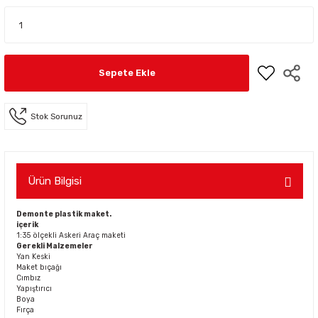
Sepete Ekle
Stok Sorunuz
Ürün Bilgisi
Demonte plastik maket.
içerik
1:35 ölçekli Askeri Araç maketi
Gerekli Malzemeler
Yan Keski
Maket bıçağı
Cımbız
Yapıştırıcı
Boya
Fırça