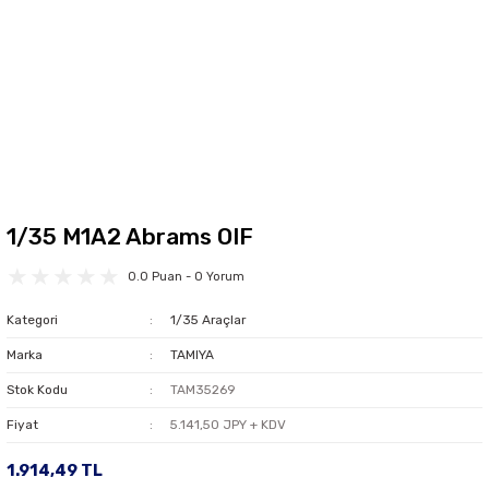
1/35 M1A2 Abrams OIF
0.0 Puan - 0 Yorum
Kategori
1/35 Araçlar
Marka
TAMIYA
Stok Kodu
TAM35269
Fiyat
5.141,50 JPY + KDV
1.914,49 TL