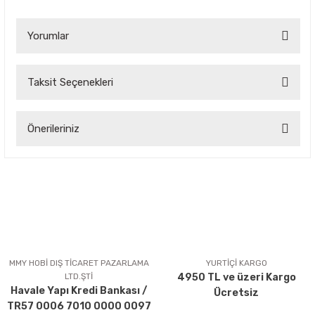
Yorumlar
Taksit Seçenekleri
Bu ürüne ilk yorumu siz yapın!
Önerileriniz
Yorum Yaz
Bu ürünün fiyat bilgisi, resim, ürün açıklamalarında ve diğer
konularda yetersiz gördüğünüz noktaları öneri formunu
kullanarak tarafımıza iletebilirsiniz.
Görüş ve önerileriniz için teşekkür ederiz.
Ürün resmi kalitesiz, bozuk veya görüntülenemiyor.
Ürün açıklamasında eksik bilgiler bulunuyor.
MMY HOBİ DIŞ TİCARET PAZARLAMA
YURTİÇİ KARGO
LTD.ŞTİ
4950 TL ve üzeri Kargo
Ürün bilgilerinde hatalar bulunuyor.
Havale Yapı Kredi Bankası /
Ücretsiz
Ürün fiyatı diğer sitelerden daha pahalı.
TR57 0006 7010 0000 0097