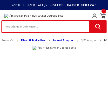
4950 TL ÜZERİ ALIŞVERİŞLERDE
KARGO BEDAVA!
Anasayfa
Plastik Maketler
Askeri Araçlar
1/35 Araçlar
1/3