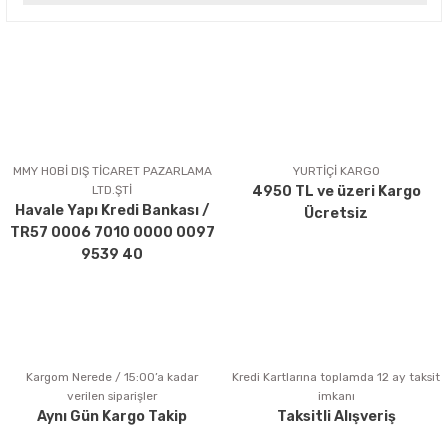
Bu ürünün fiyat bilgisi, resim, ürün açıklamalarında ve diğer
konularda yetersiz gördüğünüz noktaları öneri formunu
kullanarak tarafımıza iletebilirsiniz.
Görüş ve önerileriniz için teşekkür ederiz.
Ürün resmi kalitesiz, bozuk veya görüntülenemiyor.
Ürün açıklamasında eksik bilgiler bulunuyor.
MMY HOBİ DIŞ TİCARET PAZARLAMA
YURTİÇİ KARGO
LTD.ŞTİ
4950 TL ve üzeri Kargo
Ürün bilgilerinde hatalar bulunuyor.
Havale Yapı Kredi Bankası /
Ücretsiz
Ürün fiyatı diğer sitelerden daha pahalı.
TR57 0006 7010 0000 0097
Bu ürüne benzer farklı alternatifler olmalı.
9539 40
Kargom Nerede / 15:00’a kadar
Kredi Kartlarına toplamda 12 ay taksit
Gönder
verilen siparişler
imkanı
Aynı Gün Kargo Takip
Taksitli Alışveriş