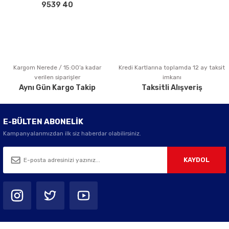
Bu ürüne benzer farklı alternatifler olmalı.
9539 40
Kargom Nerede / 15:00’a kadar
Kredi Kartlarına toplamda 12 ay taksit
Gönder
verilen siparişler
imkanı
Aynı Gün Kargo Takip
Taksitli Alışveriş
E-BÜLTEN ABONELİK
Kampanyalarımızdan ilk siz haberdar olabilirsiniz.
KAYDOL