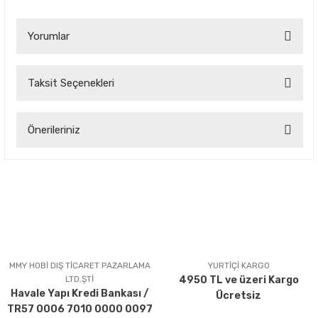
Yorumlar
Taksit Seçenekleri
Bu ürüne ilk yorumu siz yapın!
Önerileriniz
Yorum Yaz
Bu ürünün fiyat bilgisi, resim, ürün açıklamalarında ve diğer
konularda yetersiz gördüğünüz noktaları öneri formunu
kullanarak tarafımıza iletebilirsiniz.
Görüş ve önerileriniz için teşekkür ederiz.
Ürün resmi kalitesiz, bozuk veya görüntülenemiyor.
Ürün açıklamasında eksik bilgiler bulunuyor.
MMY HOBİ DIŞ TİCARET PAZARLAMA
YURTİÇİ KARGO
LTD.ŞTİ
4950 TL ve üzeri Kargo
Ürün bilgilerinde hatalar bulunuyor.
Havale Yapı Kredi Bankası /
Ücretsiz
Ürün fiyatı diğer sitelerden daha pahalı.
TR57 0006 7010 0000 0097