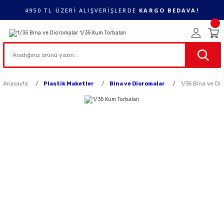
4950 TL ÜZERİ ALIŞVERİŞLERDE
KARGO BEDAVA!
Anasayfa
Plastik Maketler
Bina ve Dioromalar
1/35 Bina ve Di