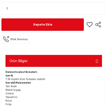
Sepete Ekle
Stok Sorunuz
Ürün Bilgisi
Demonte plastik maket.
içerik
1:35 ölçekli Kum Torbaları maketi
Gerekli Malzemeler
Yan Keski
Maket bıçağı
Cımbız
Yapıştırıcı
Boya
Fırça