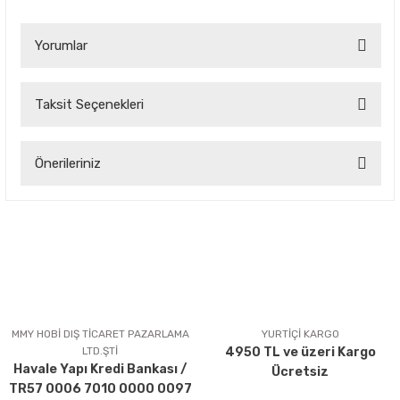
Yorumlar
Taksit Seçenekleri
Bu ürüne ilk yorumu siz yapın!
Önerileriniz
Yorum Yaz
Bu ürünün fiyat bilgisi, resim, ürün açıklamalarında ve diğer
konularda yetersiz gördüğünüz noktaları öneri formunu
kullanarak tarafımıza iletebilirsiniz.
Görüş ve önerileriniz için teşekkür ederiz.
Ürün resmi kalitesiz, bozuk veya görüntülenemiyor.
Ürün açıklamasında eksik bilgiler bulunuyor.
MMY HOBİ DIŞ TİCARET PAZARLAMA
YURTİÇİ KARGO
LTD.ŞTİ
4950 TL ve üzeri Kargo
Ürün bilgilerinde hatalar bulunuyor.
Havale Yapı Kredi Bankası /
Ücretsiz
Ürün fiyatı diğer sitelerden daha pahalı.
TR57 0006 7010 0000 0097