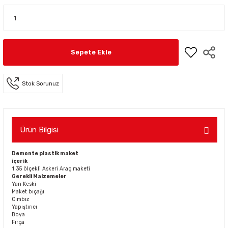
Sepete Ekle
Stok Sorunuz
Ürün Bilgisi
Demonte plastik maket
içerik
1:35 ölçekli Askeri Araç maketi
Gerekli Malzemeler
Yan Keski
Maket bıçağı
Cımbız
Yapıştırıcı
Boya
Fırça