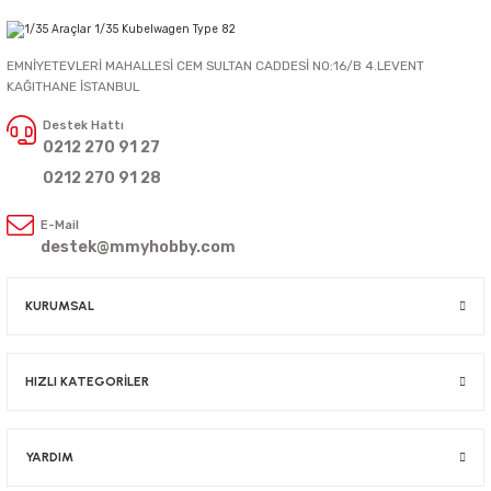
EMNİYETEVLERİ MAHALLESİ CEM SULTAN CADDESİ NO:16/B 4.LEVENT
KAĞITHANE İSTANBUL
Destek Hattı
0212 270 91 27
0212 270 91 28
E-Mail
destek@mmyhobby.com
KURUMSAL
HIZLI KATEGORİLER
YARDIM