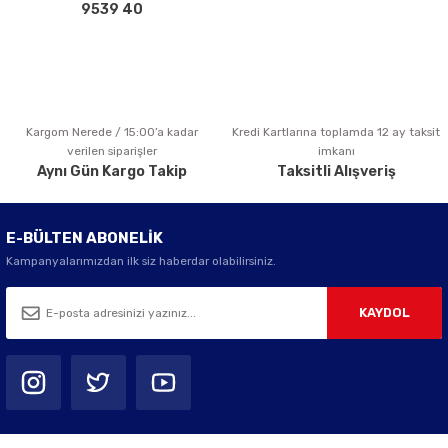
Bu ürüne benzer farklı alternatifler olmalı.
9539 40
Kargom Nerede / 15:00’a kadar
Kredi Kartlarına toplamda 12 ay taksit
Gönder
verilen siparişler
imkanı
Aynı Gün Kargo Takip
Taksitli Alışveriş
E-BÜLTEN ABONELİK
Kampanyalarımızdan ilk siz haberdar olabilirsiniz.
KAYDOL