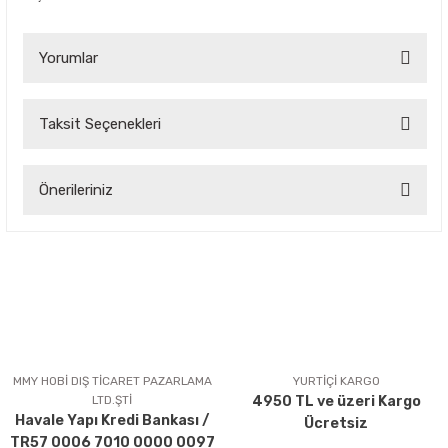
Yorumlar
Taksit Seçenekleri
Bu ürüne ilk yorumu siz yapın!
Önerileriniz
Yorum Yaz
Bu ürünün fiyat bilgisi, resim, ürün açıklamalarında ve diğer
konularda yetersiz gördüğünüz noktaları öneri formunu
kullanarak tarafımıza iletebilirsiniz.
Görüş ve önerileriniz için teşekkür ederiz.
Ürün resmi kalitesiz, bozuk veya görüntülenemiyor.
Ürün açıklamasında eksik bilgiler bulunuyor.
MMY HOBİ DIŞ TİCARET PAZARLAMA
YURTİÇİ KARGO
LTD.ŞTİ
4950 TL ve üzeri Kargo
Ürün bilgilerinde hatalar bulunuyor.
Havale Yapı Kredi Bankası /
Ücretsiz
Ürün fiyatı diğer sitelerden daha pahalı.
TR57 0006 7010 0000 0097