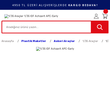
4950 TL ÜZERİ ALIŞVERİŞLERDE
KARGO BEDAVA!
Anasayfa
Plastik Maketler
Askeri Araçlar
1/35 Araçlar
1/3