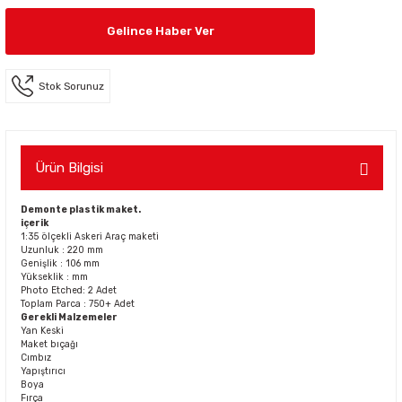
Gelince Haber Ver
Stok Sorunuz
Ürün Bilgisi
Demonte plastik maket.
içerik
1:35 ölçekli Askeri Araç maketi
Uzunluk : 220 mm
Genişlik : 106 mm
Yükseklik : mm
Photo Etched: 2 Adet
Toplam Parca : 750+ Adet
Gerekli Malzemeler
Yan Keski
Maket bıçağı
Cımbız
Yapıştırıcı
Boya
Fırça