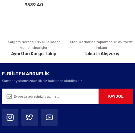
Bu ürüne benzer farklı alternatifler olmalı.
9539 40
Kargom Nerede / 15:00’a kadar
Kredi Kartlarına toplamda 12 ay taksit
Gönder
verilen siparişler
imkanı
Aynı Gün Kargo Takip
Taksitli Alışveriş
E-BÜLTEN ABONELİK
Kampanyalarımızdan ilk siz haberdar olabilirsiniz.
KAYDOL