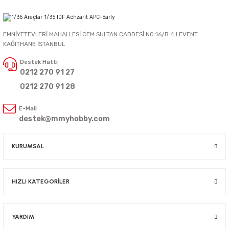
EMNİYETEVLERİ MAHALLESİ CEM SULTAN CADDESİ NO:16/B 4.LEVENT
KAĞITHANE İSTANBUL
Destek Hattı
0212 270 91 27
0212 270 91 28
E-Mail
destek@mmyhobby.com
KURUMSAL
HIZLI KATEGORİLER
YARDIM