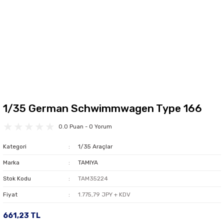
1/35 German Schwimmwagen Type 166
0.0 Puan - 0 Yorum
Kategori
1/35 Araçlar
Marka
TAMIYA
Stok Kodu
TAM35224
Fiyat
1.775,79 JPY + KDV
661,23 TL