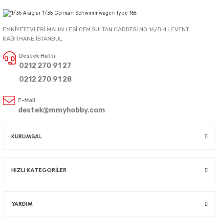
EMNİYETEVLERİ MAHALLESİ CEM SULTAN CADDESİ NO:16/B 4.LEVENT
KAĞITHANE İSTANBUL
Destek Hattı
0212 270 91 27
0212 270 91 28
E-Mail
destek@mmyhobby.com
KURUMSAL
HIZLI KATEGORİLER
YARDIM