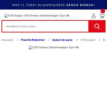
4950 TL ÜZERİ ALIŞVERİŞLERDE
KARGO BEDAVA!
Anasayfa
Plastik Maketler
Askeri Araçlar
1/35 Araçlar
1/