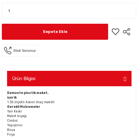
Sepete Ekle
Stok Sorunuz
Ürün Bilgisi
Demonte plastik maket.
içerik
1:35 ölçekli Askeri Araç maketi
Gerekli Malzemeler
Yan Keski
Maket bıçağı
Cımbız
Yapıştırıcı
Boya
Fırça