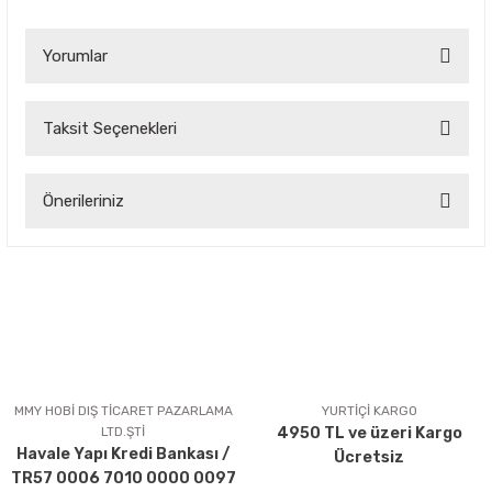
Yorumlar
Taksit Seçenekleri
Bu ürüne ilk yorumu siz yapın!
Önerileriniz
Yorum Yaz
Bu ürünün fiyat bilgisi, resim, ürün açıklamalarında ve diğer
konularda yetersiz gördüğünüz noktaları öneri formunu
kullanarak tarafımıza iletebilirsiniz.
Görüş ve önerileriniz için teşekkür ederiz.
Ürün resmi kalitesiz, bozuk veya görüntülenemiyor.
Ürün açıklamasında eksik bilgiler bulunuyor.
MMY HOBİ DIŞ TİCARET PAZARLAMA
YURTİÇİ KARGO
LTD.ŞTİ
4950 TL ve üzeri Kargo
Ürün bilgilerinde hatalar bulunuyor.
Havale Yapı Kredi Bankası /
Ücretsiz
Ürün fiyatı diğer sitelerden daha pahalı.
TR57 0006 7010 0000 0097