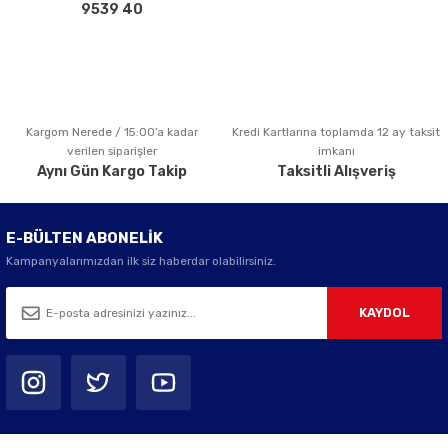
Bu ürüne benzer farklı alternatifler olmalı.
9539 40
Kargom Nerede / 15:00’a kadar
Kredi Kartlarına toplamda 12 ay taksit
Gönder
verilen siparişler
imkanı
Aynı Gün Kargo Takip
Taksitli Alışveriş
E-BÜLTEN ABONELİK
Kampanyalarımızdan ilk siz haberdar olabilirsiniz.
KAYDOL